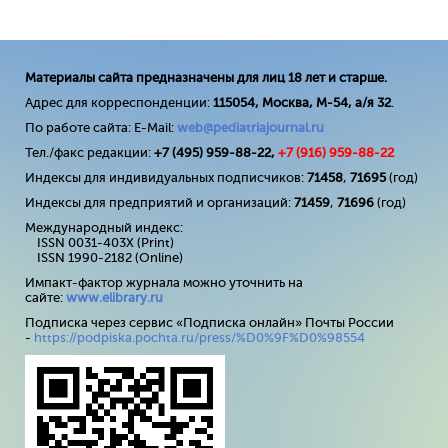
Материалы сайта предназначены для лиц 18 лет и старше.
Адрес для корреспонденции:
115054, Москва, М-54, а/я 32
.
По работе сайта: E-Mail:
web@pediatriajournal.ru
Тел./факс редакции:
+7 (495) 959-88-22,
+7 (
916
) 959-88-22
Индексы для индивидуальных подписчиков:
71458
,
71695
(год)
Индексы для предприятий и организаций:
71459
,
71696
(год)
Международный индекс:
ISSN 0031-403X (Print)
ISSN 1990-2182 (Online)
Импакт-фактор журнала можно уточнить на
сайте:
www
.
elibrary
.
ru
Подписка через сервис «Подписка онлайн» Почты России
-
https://podpiska.pochta.ru/press/%D0%9F%D0%98554