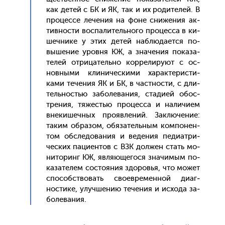
как де­тей с БК и ЯК, так и их ро­дите­лей. В
про­цес­се ле­чения на фо­не сни­жения ак­
тивнос­ти вос­па­литель­но­го про­цес­са в ки­
шеч­ни­ке у этих де­тей наб­лю­да­ет­ся по­
выше­ние уров­ня КЖ, а зна­чения по­каза­
телей от­ри­цатель­но кор­ре­лиру­ют с ос­
новны­ми кли­ничес­ки­ми ха­рак­те­рис­ти­
ками те­чения ЯК и БК, в час­тнос­ти, с дли­
тель­ностью за­боле­вания, ста­ди­ей обос­
тре­ния, тя­жестью про­цес­са и на­личи­ем
вне­кишеч­ных про­яв­ле­ний. Зак­лю­чение:
та­ким об­ра­зом, обя­затель­ным ком­по­нен­
том об­сле­дова­ния и ве­дения пе­ди­ат­ри­
чес­ких па­ци­ен­тов с ВЗК дол­жен стать мо­
нито­ринг КЖ, яв­ля­юще­гося зна­чимым по­
каза­телем сос­то­яния здо­ровья, что мо­жет
спо­собс­тво­вать сво­ев­ре­мен­ной ди­аг­
ности­ке, улуч­ше­нию те­чения и ис­хо­да за­
боле­вания.