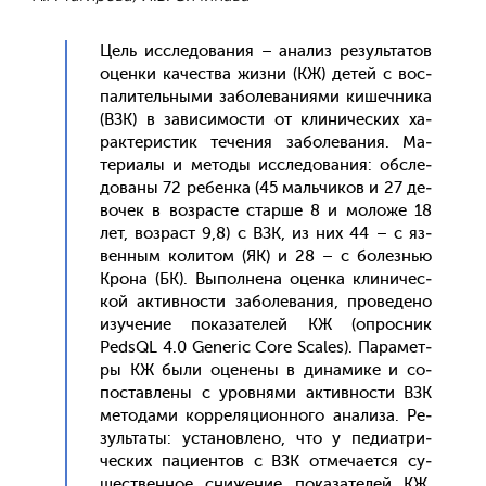
Цель ис­сле­дова­ния – ана­лиз ре­зуль­та­тов
оцен­ки ка­чес­тва жиз­ни (КЖ) де­тей с вос­
па­литель­ны­ми за­боле­вани­ями ки­шеч­ни­ка
(ВЗК) в за­виси­мос­ти от кли­ничес­ких ха­
рак­те­рис­тик те­чения за­боле­вания. Ма­
тери­алы и ме­тоды ис­сле­дова­ния: об­сле­
дова­ны 72 ре­бен­ка (45 маль­чи­ков и 27 де­
вочек в воз­расте стар­ше 8 и мо­ложе 18
лет, воз­раст 9,8) с ВЗК, из них 44 – с яз­
венным ко­литом (ЯК) и 28 – с бо­лезнью
Кро­на (БК). Вы­пол­не­на оцен­ка кли­ничес­
кой ак­тивнос­ти за­боле­вания, про­веде­но
изу­чение по­каза­телей КЖ (оп­росник
PedsQL 4.0 Generic Core Scales). Па­рамет­
ры КЖ бы­ли оце­нены в ди­нами­ке и со­
пос­тавле­ны с уров­ня­ми ак­тивнос­ти ВЗК
ме­тода­ми кор­ре­ляци­он­но­го ана­лиза. Ре­
зуль­та­ты: ус­та­нов­ле­но, что у пе­ди­ат­ри­
чес­ких па­ци­ен­тов с ВЗК от­ме­ча­ет­ся су­
щес­твен­ное сни­жение по­каза­телей КЖ,