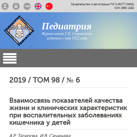
Свидетельство о регистрации ПИ N ФС77-34091
ISSN 1990-2182
Педиатрия
Журнал имени Г.Н. Сперанского
издается с мая 1922 года
2019 / ТОМ 98 / № 6
Взаимосвязь показателей качества
жизни и клинических характеристик
при воспалительных заболеваниях
кишечника у детей
А.Р. Тагирова, И.В. Сичинава