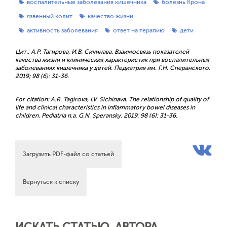
воспалительные заболевания кишечника
болезнь Крона
язвенный колит
качество жизни
активность заболевания
ответ на терапию
дети
Цит.: А.Р. Тагирова, И.В. Сичинава. Взаимосвязь показателей
качества жизни и клинических характеристик при воспалительных
заболеваниях кишечника у детей. Педиатрия им. Г.Н. Сперанского.
2019; 98 (6): 31-36.
For citation: A.R. Tagirova, I.V. Sichinava. The relationship of quality of
life and clinical characteristics in inflammatory bowel diseases in
children. Pediatria n.a. G.N. Speransky. 2019; 98 (6): 31-36.
Загрузить PDF-файл со статьей
Вернуться к списку
ИСКАТЬ СТАТЬЮ, АВТОРА