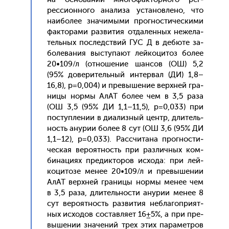
ресси­он­но­го ана­лиза ус­та­нов­ле­но, что
на­ибо­лее зна­чимы­ми прог­ности­чес­ки­ми
фак­то­рами раз­ви­тия от­да­лен­ных не­жела­
тель­ных пос­ледс­твий ГУС Д в де­бюте за­
боле­вания выс­ту­па­ют лей­ко­цитоз бо­лее
20•109/л (от­но­шение шан­сов (ОШ) 5,2
(95% до­вери­тель­ный ин­тервал (ДИ) 1,8–
16,8), р=0,004) и пре­выше­ние вер­хней гра­
ницы нор­мы АлАТ бо­лее чем в 3,5 ра­за
(ОШ 3,5 (95% ДИ 1,1–11,5), р=0,033) при
пос­тупле­нии в ди­ализ­ный центр, дли­тель­
ность ану­рии бо­лее 8 сут (ОШ 3,6 (95% ДИ
1,1–12), р=0,033). Рас­счи­тана прог­ности­
чес­кая ве­ро­ят­ность при раз­личных ком­
би­наци­ях пре­дик­то­ров ис­хо­да: при лей­
ко­цито­зе ме­нее 20•109/л и пре­выше­нии
АлАТ вер­хней гра­ницы нор­мы ме­нее чем
в 3,5 ра­за, дли­тель­нос­ти ану­рии ме­нее 8
сут ве­ро­ят­ность раз­ви­тия неб­ла­гоп­ри­ят­
ных ис­хо­дов сос­тавля­ет 16±5%, а при пре­
выше­нии зна­чений трех этих па­рамет­ров