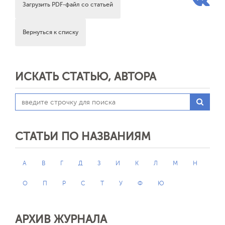
Загрузить PDF-файл со статьей
Вернуться к списку
ИСКАТЬ СТАТЬЮ, АВТОРА
СТАТЬИ ПО НАЗВАНИЯМ
А
В
Г
Д
З
И
К
Л
М
Н
О
П
Р
С
Т
У
Ф
Ю
АРХИВ ЖУРНАЛА