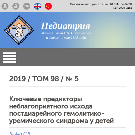
Свидетельство о регистрации ПИ N ФС77-34091
ISSN 1990-2182
Педиатрия
Журнал имени Г.Н. Сперанского
издается с мая 1922 года
2019 / ТОМ 98 / № 5
Ключевые предикторы
неблагоприятного исхода
постдиарейного гемолитико-
уремического синдрома у детей
Байко С.В.