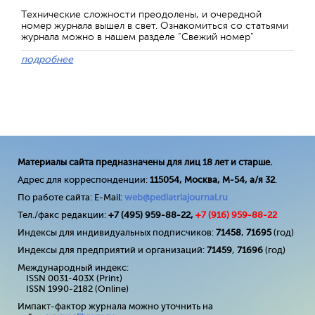
Технические сложности преодолены, и очередной
номер журнала вышел в свет. Ознакомиться со статьями
журнала можно в нашем разделе "Свежий номер"
подробнее
Материалы сайта предназначены для лиц 18 лет и старше.
Адрес для корреспонденции:
115054, Москва, М-54, а/я 32
.
По работе сайта: E-Mail:
web@pediatriajournal.ru
Тел./факс редакции:
+7 (495) 959-88-22,
+7 (
916
) 959-88-22
Индексы для индивидуальных подписчиков:
71458
,
71695
(год)
Индексы для предприятий и организаций:
71459
,
71696
(год)
Международный индекс:
ISSN 0031-403X (Print)
ISSN 1990-2182 (Online)
Импакт-фактор журнала можно уточнить на