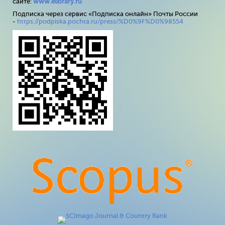
сайте:
www
.
elibrary
.
ru
Подписка через сервис «Подписка онлайн» Почты России
-
https://podpiska.pochta.ru/press/%D0%9F%D0%98554