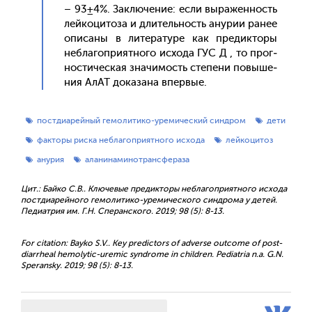
– 93±4%. Зак­лю­чение: ес­ли вы­ражен­ность
лей­ко­цито­за и дли­тель­ность ану­рии ра­нее
опи­саны в ли­тера­туре как пре­дик­то­ры
неб­ла­гоп­ри­ят­но­го ис­хо­да ГУС Д , то прог­
ности­чес­кая зна­чимость сте­пени по­выше­
ния АлАТ до­каза­на впер­вые.
постдиарейный гемолитико-уремический синдром
дети
факторы риска неблагоприятного исхода
лейкоцитоз
анурия
аланинаминотрансфераза
Цит.: Байко С.В.. Ключевые предикторы неблагоприятного исхода
постдиарейного гемолитико-уремического синдрома у детей.
Педиатрия им. Г.Н. Сперанского. 2019; 98 (5): 8-13.
For citation: Bayko S.V.. Key predictors of adverse outcome of post-
diarrheal hemolytic-uremic syndrome in children. Pediatria n.a. G.N.
Speransky. 2019; 98 (5): 8-13.