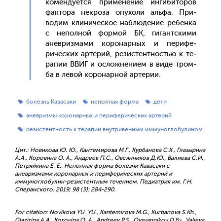
комен­ду­ет­ся при­мене­ние ин­ги­бито­ров
фак­то­ра нек­ро­за опу­холи аль­фа. При­
водим кли­ничес­кое наб­лю­дение ре­бен­ка
с не­пол­ной фор­мой БК, ги­гант­ски­ми
анев­ризма­ми ко­ронар­ных и пе­рифе­
ричес­ких ар­те­рий, ре­зис­тен­тностью к те­
рапии ВВИГ и ос­ложне­ни­ем в ви­де тром­
ба в ле­вой ко­ронар­ной ар­те­рии.
болезнь Кавасаки
неполная форма
дети
аневризмы коронарных и периферических артерий
резистентность к терапии внутривенным иммуноглобулином
Цит.: Новикова Ю. Ю., Кантемирова М.Г., Курбанова С.Х., Глазырина
А.А., Коровина О. А., Андреев П.С., Овсянников Д.Ю., Валиева С.И.,
Петряйкина Е. Е.. Неполная форма болезни Кавасаки с
аневризмами коронарных и периферических артерий и
иммуноглобулин-резистентным течением. Педиатрия им. Г.Н.
Сперанского. 2019; 98 (3): 284-290.
For citation: Novikova YU. YU., Kantemirova M.G., Kurbanova S.Kh.,
Glazirina A.A., Korovina O. A., Andreev P.S., Ovsyannikov D.Yu., Valieva