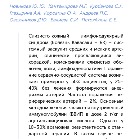
Новикова Ю. Ю.
Кантемирова М.Г.
Курбанова С.Х.
Глазырина А.А.
Коровина О. А.
Андреев П.С.
Овсянников Д.Ю.
Валиева С.И.
Петряйкина Е. Е.
Сли­зис­то-кож­ный лим­фо­ноду­ляр­ный
син­дром (бо­лезнь Ка­васа­ки – БК) – сис­
темный вас­ку­лит сред­них и мел­ких ар­те­
рий, кли­ничес­ки про­яв­ля­ющий­ся ли­
хорад­кой, из­ме­нени­ями сли­зис­тых обо­
лочек, ко­жи, лим­фо­аде­нопа­ти­ей. По­раже­
ние сер­дечно-со­судис­той сис­те­мы воз­ни­
ка­ет при­мер­но у 50% па­ци­ен­тов, у 25–
40% без ле­чения фор­ми­ру­ют­ся анев­
ризмы ар­те­рий. Час­то­та по­раже­ния пе­
рифе­ричес­ких ар­те­рий – 2%. Ос­новным
ме­тодом ле­чения яв­ля­ют­ся внут­ри­вен­ный
им­му­ног­ло­булин (ВВИГ) в до­зе 2 г/кг и
аце­тил­са­лици­ловая кис­ло­та. Од­на­ко у
10–30% воз­можна ре­зис­тен­тность к стан­
дар­тной те­рапии. В та­ком слу­чае ре­