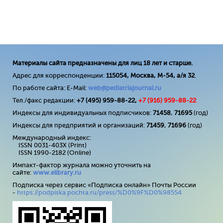
Материалы сайта предназначены для лиц 18 лет и старше.
Адрес для корреспонденции:
115054, Москва, М-54, а/я 32
.
По работе сайта: E-Mail:
web@pediatriajournal.ru
Тел./факс редакции:
+7 (495) 959-88-22,
+7 (
916
) 959-88-22
Индексы для индивидуальных подписчиков:
71458
,
71695
(год)
Индексы для предприятий и организаций:
71459
,
71696
(год)
Международный индекс:
ISSN 0031-403X (Print)
ISSN 1990-2182 (Online)
Импакт-фактор журнала можно уточнить на
сайте:
www
.
elibrary
.
ru
Подписка через сервис «Подписка онлайн» Почты России
-
https://podpiska.pochta.ru/press/%D0%9F%D0%98554