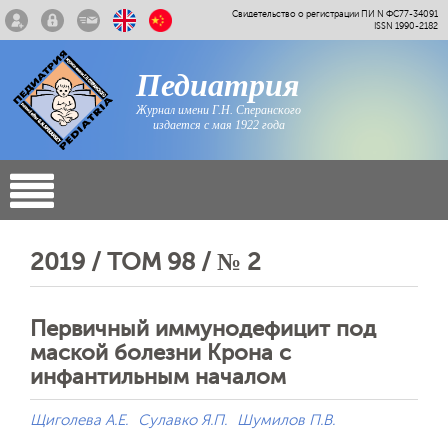
Свидетельство о регистрации ПИ N ФС77-34091
ISSN 1990-2182
Педиатрия
Журнал имени Г.Н. Сперанского
издается с мая 1922 года
2019 / ТОМ 98 / № 2
Первичный иммунодефицит под
маской болезни Крона с
инфантильным началом
Щиголева А.Е.
Сулавко Я.П.
Шумилов П.В.