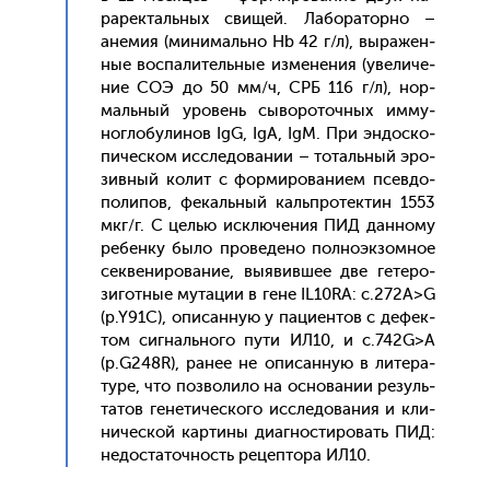
рарек­таль­ных сви­щей. Ла­бора­тор­но –
ане­мия (ми­нималь­но Hb 42 г/л), вы­ражен­
ные вос­па­литель­ные из­ме­нения (уве­личе­
ние СОЭ до 50 мм/ч, СРБ 116 г/л), нор­
маль­ный уро­вень сы­воро­точ­ных им­му­
ног­ло­були­нов IgG, IgA, IgM. При эн­доско­
пичес­ком ис­сле­дова­нии – то­таль­ный эро­
зив­ный ко­лит с фор­ми­рова­ни­ем псев­до­
поли­пов, фе­каль­ный каль­про­тек­тин 1553
мкг/г. С целью ис­клю­чения ПИД дан­но­му
ре­бен­ку бы­ло про­веде­но пол­но­эк­зомное
сек­ве­ниро­вание, вы­явив­шее две ге­теро­
зигот­ные му­тации в ге­не IL10RA: c.272A>G
(p.Y91C), опи­сан­ную у па­ци­ен­тов с де­фек­
том сиг­наль­но­го пу­ти ИЛ10, и c.742G>A
(p.G248R), ра­нее не опи­сан­ную в ли­тера­
туре, что поз­во­лило на ос­но­вании ре­зуль­
та­тов ге­нети­чес­ко­го ис­сле­дова­ния и кли­
ничес­кой кар­ти­ны ди­аг­ности­ровать ПИД:
не­дос­та­точ­ность ре­цеп­то­ра ИЛ10.