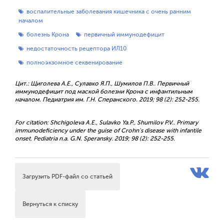
воспалительные заболевания кишечника с очень ранним
началом
болезнь Крона
первичный иммунодефицит
недостаточность рецептора ИЛ10
полноэкзомное секвенирование
Цит.: Щиголева А.Е., Сулавко Я.П., Шумилов П.В.. Первичный
иммунодефицит под маской болезни Крона с инфантильным
началом. Педиатрия им. Г.Н. Сперанского. 2019; 98 (2): 252-255.
For citation: Shchigoleva A.E., Sulavko Ya.Р., Shumilov P.V.. Primary
immunodeficiency under the guise of Crohn's disease with infantile
onset. Pediatria n.a. G.N. Speransky. 2019; 98 (2): 252-255.
Загрузить PDF-файл со статьей
Вернуться к списку