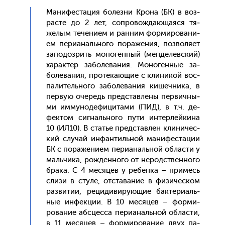
Ма­нифес­та­ция бо­лез­ни Кро­на (БК) в воз­
расте до 2 лет, соп­ро­вож­да­юща­яся тя­
желым те­чени­ем и ран­ним фор­ми­рова­ни­
ем пе­ри­аналь­но­го по­раже­ния, поз­во­ля­ет
за­подоз­рить мо­ноген­ный (мен­де­лев­ский)
ха­рак­тер за­боле­вания. Мо­ноген­ные за­
боле­вания, про­тека­ющие с кли­никой вос­
па­литель­но­го за­боле­вания ки­шеч­ни­ка, в
пер­вую оче­редь пред­став­ле­ны пер­вичны­
ми им­му­ноде­фици­тами (ПИД), в т.ч. де­
фек­том сиг­наль­но­го пу­ти ин­терлей­ки­на
10 (ИЛ10). В статье пред­став­лен кли­ничес­
кий слу­чай ин­фантиль­ной ма­нифес­та­ции
БК с по­раже­ни­ем пе­ри­аналь­ной об­ласти у
маль­чи­ка, рож­денно­го от не­родс­твен­но­го
бра­ка. С 4 ме­сяцев у ре­бен­ка – при­месь
сли­зи в сту­ле, от­ста­вание в фи­зичес­ком
раз­ви­тии, ре­циди­виру­ющие бак­те­ри­аль­
ные ин­фекции. В 10 ме­сяцев – фор­ми­
рова­ние аб­сцес­са пе­ри­аналь­ной об­ласти,
в 11 ме­сяцев – фор­ми­рова­ние двух па­