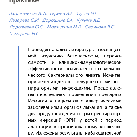
практике
Заплатников А. Л.
Гирина А.А.
Сугян Н.Г.
Лазарева С.И.
Дорошина Е.А.
Кучина А.Е.
Дорофеева О.С.
Мозжухина М.В.
Серикова Л.С.
Глухарева Н.С.
Про­веден ана­лиз ли­тера­туры, пос­вя­щен­
ной изу­чению бе­зопас­ности, пе­рено­
симос­ти и кли­нико-им­му­ноло­гичес­кой
эф­фектив­ности по­лива­лен­тно­го ме­хани­
чес­ко­го бак­те­ри­аль­но­го ли­зата Ис­ми­ген
при ле­чении де­тей с ре­кур­рен­тны­ми рес­
пи­ратор­ны­ми ин­фекци­ями. Пред­став­ле­
ны пер­спек­ти­вы при­мене­ния пре­пара­та
Ис­ми­ген у па­ци­ен­тов с ал­лерги­чес­ки­ми
за­боле­вани­ями ор­га­нов ды­хания, а так­же
для пре­дуп­режде­ния ос­трых рес­пи­ратор­
ных ин­фекций (ОРИ) у де­тей в пе­ри­од
адап­та­ции к ор­га­низо­ван­но­му кол­лекти­
ву. Из­ло­жены ре­зуль­та­ты наб­лю­датель­ной