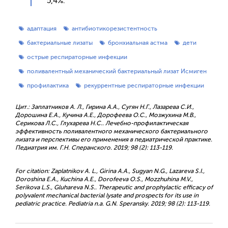
5,4%.
адаптация
антибиотикорезистентность
бактериальные лизаты
бронхиальная астма
дети
острые респираторные инфекции
поливалентный механический бактериальный лизат Исмиген
профилактика
рекуррентные респираторные инфекции
Цит.: Заплатников А. Л., Гирина А.А., Сугян Н.Г., Лазарева С.И.,
Дорошина Е.А., Кучина А.Е., Дорофеева О.С., Мозжухина М.В.,
Серикова Л.С., Глухарева Н.С.. Лечебно-профилактическая
эффективность поливалентного механического бактериального
лизата и перспективы его применения в педиатрической практике.
Педиатрия им. Г.Н. Сперанского. 2019; 98 (2): 113-119.
For citation: Zaplatnikov A. L., Girina A.A., Sugyan N.G., Lazareva S.I.,
Doroshina Е.А., Kuchina A.E., Dorofeeva O.S., Mozzhuhina M.V.,
Serikova L.S., Gluhareva N.S.. Therapeutic and prophylactic efficacy of
polyvalent mechanical bacterial lysate and prospects for its use in
pediatric practice. Pediatria n.a. G.N. Speransky. 2019; 98 (2): 113-119.