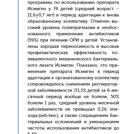
прог­раммы по ис­поль­зо­ванию пре­пара­та
Ис­ми­ген у 74 де­тей (сред­ний воз­раст –
11,6±0,7 лет) в пе­ри­од адап­та­ции к вновь
об­ра­зован­но­му кол­лекти­ву. От­ме­чен вы­
сокий уро­вень по­лип­рагма­зии и не­обос­
но­ван­но­го при­мене­ния ан­ти­би­оти­ков
(59%) при ле­чении ОРИ у де­тей. Ус­та­нов­
ле­ны хо­рошая пе­рено­симость и вы­сокая
про­филак­ти­чес­кая эф­фектив­ность по­
лива­лен­тно­го ме­хани­чес­ко­го бак­те­ри­аль­
но­го ли­зата Ис­ми­ген. По­каза­но, что при­
мене­ние пре­пара­та Ис­ми­ген в пе­ри­од
адап­та­ции к ор­га­низо­ван­но­му кол­лекти­ву
соп­ро­вож­да­лось сни­жени­ем рес­пи­ратор­
ной за­боле­ва­емос­ти (31,1% де­тей за 6-ме­
сяч­ный пе­ри­од во­об­ще не бо­лели, 50%
бо­лели 1 раз, сред­ний уро­вень ме­сяч­ной
за­боле­ва­емос­ти не пре­вышал 0,26 эпи­
зода/реб/мес), а так­же сок­ра­щени­ем бак­
те­ри­аль­ных ос­ложне­ний и умень­ше­ни­ем
час­то­ты ис­поль­зо­вания ан­ти­би­оти­ков до