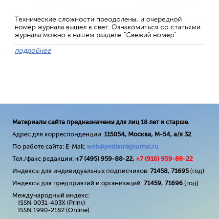
Технические сложности преодолены, и очередной
номер журнала вышел в свет. Ознакомиться со статьями
журнала можно в нашем разделе "Свежий номер"
подробнее
Материалы сайта предназначены для лиц 18 лет и старше.
Адрес для корреспонденции:
115054, Москва, М-54, а/я 32
.
По работе сайта: E-Mail:
web@pediatriajournal.ru
Тел./факс редакции:
+7 (495) 959-88-22,
+7 (
916
) 959-88-22
Индексы для индивидуальных подписчиков:
71458
,
71695
(год)
Индексы для предприятий и организаций:
71459
,
71696
(год)
Международный индекс:
ISSN 0031-403X (Print)
ISSN 1990-2182 (Online)