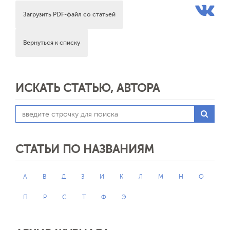
Загрузить PDF-файл со статьей
Вернуться к списку
ИСКАТЬ СТАТЬЮ, АВТОРА
СТАТЬИ ПО НАЗВАНИЯМ
А
В
Д
З
И
К
Л
М
Н
О
П
Р
С
Т
Ф
Э