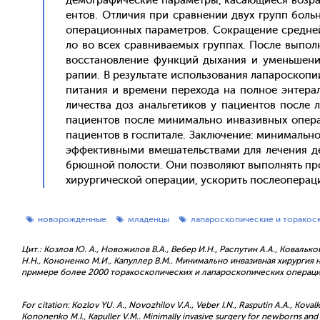
де­мог­ра­фичес­кие па­рамет­ры, ка­са­ющи­еся воз­ра
ен­тов. От­ли­чия при срав­не­нии двух групп боль­н
опе­раци­он­ных па­рамет­ров. Cок­ра­щение сред­ней
ло во всех срав­ни­ва­емых груп­пах. Пос­ле вы­пол­
вос­ста­нов­ле­ние фун­кций ды­хания и умень­ше­ние
рапии. В ре­зуль­та­те ис­поль­зо­вания ла­парос­ко­п
пи­тания и вре­мени пе­рехо­да на пол­ное эн­те­рал
личес­тва доз аналь­ге­тиков у па­ци­ен­тов пос­ле 
па­ци­ен­тов пос­ле ми­нималь­но ин­ва­зив­ных опе­
па­ци­ен­тов в гос­пи­тале. Зак­лю­чение: ми­нималь­н
эф­фектив­ны­ми вме­шатель­ства­ми для ле­чения де­
брюш­ной по­лос­ти. Они поз­во­ля­ют вы­пол­нять пр
хи­рур­ги­чес­кой опе­рации, ус­ко­рить пос­ле­опе­раци
новорожденные
младенцы
лапароскопические и торакос
Цит.: Козлов Ю. А., Новожилов В.А., Вебер И.Н., Распутин А.А., Ковальков 
Н.Н., Кононенко М.И., Капуллер В.М.. Минимально инвазивная хирургия
примере более 2000 торакоскопических и лапароскопических операций. П
For citation: Kozlov YU. A., Novozhilov V.A., Veber I.N., Rasputin A.A., Kovalk
Kononenko M.I., Kapuller V.M.. Minimally invasive surgery for newborns and