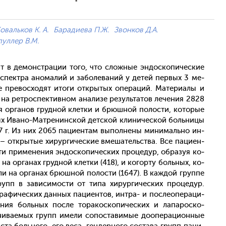
овальков К. А.
Барадиева П.Ж.
Звонков Д.А.
пуллер В.М.
о­ит в де­монс­тра­ции то­го, что слож­ные эн­доско­пичес­кие
пек­тра ано­малий и за­боле­ваний у де­тей пер­вых 3 ме­
 пре­вос­хо­дят ито­ги от­кры­тых опе­раций. Ма­тери­алы и
а на рет­роспек­тивном ана­лизе ре­зуль­та­тов ле­чения 2828
я ор­га­нов груд­ной клет­ки и брюш­ной по­лос­ти, ко­торые
ых Ива­но-Мат­ре­нин­ской дет­ской кли­ничес­кой боль­ни­цы
017 г. Из них 2065 па­ци­ен­там вы­пол­не­ны ми­нималь­но ин­
 от­кры­тые хи­рур­ги­чес­кие вме­шатель­ства. Все па­ци­ен­
сти при­мене­ния эн­доско­пичес­ких про­цедур, об­ра­зуя ко­
 на ор­га­нах груд­ной клет­ки (418), и ко­гор­ту боль­ных, ко­
ли на ор­га­нах брюш­ной по­лос­ти (1647). В каж­дой груп­пе
упп в за­виси­мос­ти от ти­па хи­рур­ги­чес­ких про­цедур.
ра­фичес­ких дан­ных па­ци­ен­тов, ин­тра- и пос­ле­опе­раци­
ле­ния боль­ных пос­ле то­ракос­ко­пичес­ких и ла­парос­ко­
в­ни­ва­емых групп име­ли со­пос­та­вимые до­опе­раци­он­ные