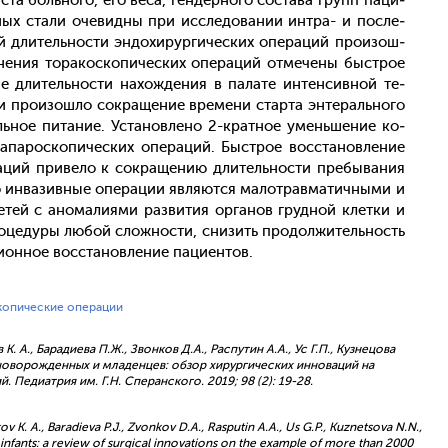
ста боль­но­го, его ве­са, ген­дерно­го сос­та­ва групп па­ци­
ых ста­ли оче­вид­ны при ис­сле­дова­нии ин­тра- и пос­ле­
 дли­тель­нос­ти эн­до­хирур­ги­чес­ких опе­раций про­изош­
не­ния то­ракос­ко­пичес­ких опе­раций от­ме­чены быс­трое
 дли­тель­нос­ти на­хож­де­ния в па­лате ин­тенсив­ной те­
ии про­изош­ло сок­ра­щение вре­мени стар­та эн­те­раль­но­го
ь­ное пи­тание. Ус­та­нов­ле­но 2-крат­ное умень­ше­ние ко­
ла­парос­ко­пичес­ких опе­раций. Быс­трое вос­ста­нов­ле­ние
раций при­вело к сок­ра­щению дли­тель­нос­ти пре­быва­ния
о ин­ва­зив­ные опе­рации яв­ля­ют­ся ма­лот­равма­тич­ны­ми и
тей с ано­мали­ями раз­ви­тия ор­га­нов груд­ной клет­ки и
о­цеду­ры лю­бой слож­ности, сни­зить про­дол­жи­тель­ность
­он­ное вос­ста­нов­ле­ние па­ци­ен­тов.
копические операции
К. А., Барадиева П.Ж., Звонков Д.А., Распутин А.А., Ус Г.П., Кузнецова
 новорожденных и младенцев: обзор хирургических инноваций на
едиатрия им. Г.Н. Сперанского. 2019; 98 (2): 19-28.
ov K. A., Baradieva P.J., Zvonkov D.A., Rasputin A.A., Us G.P., Kuznetsova N.N.,
 infants: a review of surgical innovations on the example of more than 2000