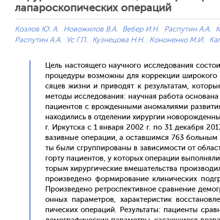
лапароскопических операций
Козлов Ю. А.
Новожилов В.А.
Вебер И.Н.
Распутин А.А.
К
Распутин А.А.
Ус Г.П.
Кузнецова Н.Н.
Кононенко М.И.
Ка
Цель нас­то­яще­го на­уч­но­го ис­сле­дова­ния сос­т
про­цеду­ры воз­можны для кор­рекции ши­роко­го с
сяцев жиз­ни и при­водят к ре­зуль­та­там, ко­торые
ме­тоды ис­сле­дова­ния: на­уч­ная ра­бота ос­но­ван
па­ци­ен­тов с врож­денны­ми ано­мали­ями раз­ви­ти
на­ходи­лись в от­де­лении хи­рур­гии но­ворож­денн
г. Ир­кут­ска с 1 ян­ва­ря 2002 г. по 31 де­каб­ря 2
ва­зив­ные опе­рации, а ос­тавшим­ся 763 боль­ным –
ты бы­ли сгруп­пи­рова­ны в за­виси­мос­ти от об­ла
гор­ту па­ци­ен­тов, у ко­торых опе­рации вы­пол­ня­ли
торым хи­рур­ги­чес­кие вме­шатель­ства про­из­во­ди
про­из­ве­дено фор­ми­рова­ние кли­ничес­ких под­гр
Про­из­ве­дено рет­роспек­тивное срав­не­ние де­мог­
он­ных па­рамет­ров, ха­рак­те­рис­тик вос­ста­нов­
пичес­ких опе­раций. Ре­зуль­та­ты: па­ци­ен­ты сра