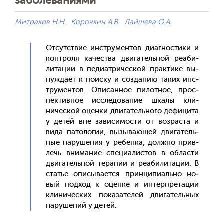
заболеваниями
Митраков Н.Н.
Корочкин А.В.
Лайшева О.А.
От­сутс­твие инс­тру­мен­тов ди­аг­ности­ки и
кон­тро­ля ка­чес­тва дви­гатель­ной ре­аби­
лита­ции в пе­ди­ат­ри­чес­кой прак­ти­ке вы­
нуж­да­ет к по­ис­ку и соз­да­нию та­ких инс­
тру­мен­тов. Опи­сан­ное пи­лот­ное, прос­
пектив­ное ис­сле­дова­ние шка­лы кли­
ничес­кой оцен­ки дви­гатель­но­го де­фици­та
у де­тей вне за­виси­мос­ти от воз­раста и
ви­да па­толо­гии, вы­зыва­ющей дви­гатель­
ные на­руше­ния у ре­бен­ка, дол­жно прив­
лечь вни­мание спе­ци­алис­тов в об­ласти
дви­гатель­ной те­рапии и ре­аби­лита­ции. В
статье опи­сыва­ет­ся прин­ци­пи­аль­но но­
вый под­ход к оцен­ке и ин­тер­пре­тации
кли­ничес­ких по­каза­телей дви­гатель­ных
на­руше­ний у де­тей.