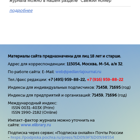
журнала можно в нашем разделе "Свежий номер"
подробнее
Материалы сайта предназначены для лиц 18 лет и старше.
Адрес для корреспонденции:
115054, Москва, М-54, а/я 32
.
По работе сайта: E-Mail:
web@pediatriajournal.ru
Тел./факс редакции:
+7 (495) 959-88-22,
+7 (
916
) 959-88-22
Индексы для индивидуальных подписчиков:
71458
,
71695
(год)
Индексы для предприятий и организаций:
71459
,
71696
(год)
Международный индекс:
ISSN 0031-403X (Print)
ISSN 1990-2182 (Online)
Импакт-фактор журнала можно уточнить на
сайте:
www
.
elibrary
.
ru
Подписка через сервис «Подписка онлайн» Почты России
-
https://podpiska.pochta.ru/press/%D0%9F%D0%98554