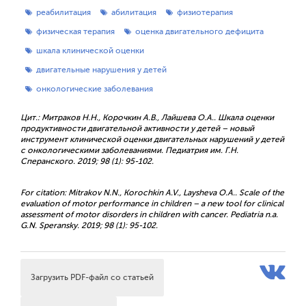
реабилитация
абилитация
физиотерапия
физическая терапия
оценка двигательного дефицита
шкала клинической оценки
двигательные нарушения у детей
онкологические заболевания
Цит.: Митраков Н.Н., Корочкин А.В., Лайшева О.А.. Шкала оценки
продуктивности двигательной активности у детей – новый
инструмент клинической оценки двигательных нарушений у детей
с онкологическими заболеваниями. Педиатрия им. Г.Н.
Сперанского. 2019; 98 (1): 95-102.
For citation: Mitrakov N.N., Korochkin A.V., Laysheva O.A.. Scale of the
evaluation of motor performance in children – a new tool for clinical
assessment of motor disorders in children with cancer. Pediatria n.a.
G.N. Speransky. 2019; 98 (1): 95-102.
Загрузить PDF-файл со статьей