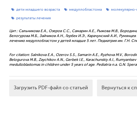
дети младшего возраста
медуллобластома
молекулярно-
результаты лечения
Цит.: Сальникова Е.А., Озеров С.С., Самарин А.Е., Рыжова М.В., Бородина
Белогурова М.Б., Зайчиков А.Н., Гербек И.Э., Карачунский А.И., Румянце
лечению медуллобластом у детей младше 5 лет. Педиатрия им. Г.Н. Спер
For citation: Salnikova E.A., Ozerov S.S., Samarin A.E., Ryzhova M.V., Borodi
Belogurova M.B., Zaychikov A.N., Gerbek I.E., Karachunskiy A.I., Rumyantsev 
medulloblastomas in children under 5 years of age. Pediatria n.a. G.N. Speran
Загрузить PDF-файл со статьей
Вернуться к с