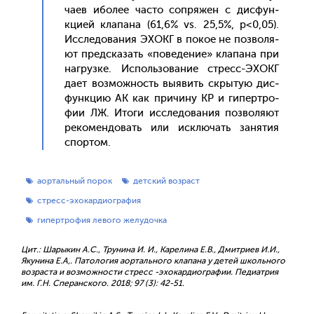
ча­ев ибо­лее час­то соп­ря­жен с дис­фун­
кци­ей кла­пана (61,6% vs. 25,5%, p<0,05).
Ис­сле­дова­ния ЭХОКГ в по­кое не поз­во­ля­
ют пред­ска­зать «по­веде­ние» кла­пана при
наг­рузке. Ис­поль­зо­вание стресс-ЭХОКГ
да­ет воз­можность вы­явить скры­тую дис­
фун­кцию АК как при­чину КР и ги­пер­тро­
фии ЛЖ. Ито­ги ис­сле­дова­ния поз­во­ля­ют
ре­комен­до­вать или ис­клю­чать за­нятия
спор­том.
аортальный порок
детский возраст
стресс-эхокардиография
гипертрофия левого желудочка
Цит.: Шарыкин А.С., Трунина И. И., Карелина Е.В., Дмитриев И.И.,
Якунина Е.А,. Патология аортального клапана у детей школьного
возраста и возможности стресс -эхокардиографии. Педиатрия
им. Г.Н. Сперанского. 2018; 97 (3): 42-51.