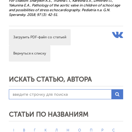
For citation: Sharyikin A.S., Trunina I. I., Karelina E.V., Dmitriev I.I.,
Yakunina E.A.. Pathology of the aortic valve in children of school age
and possibilities of stress echocardiography. Pediatria n.a. G.N.
Speransky. 2018; 97 (3): 42-51.
Загрузить PDF-файл со статьей
Вернуться к списку
ИСКАТЬ СТАТЬЮ, АВТОРА
СТАТЬИ ПО НАЗВАНИЯМ
I
В
Г
К
Л
Н
О
П
Р
С