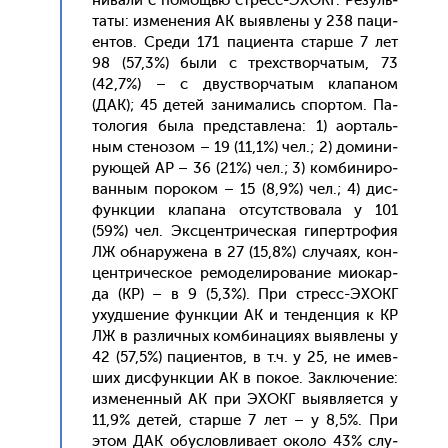
нива­ли с по­мощью стресс-ЭХОКГ. Ре­зуль­
та­ты: из­ме­нения АК вы­яв­ле­ны у 238 па­ци­
ен­тов. Сре­ди 171 па­ци­ен­та стар­ше 7 лет
98 (57,3%) бы­ли с трехс­твор­ча­тым, 73
(42,7%) – с двус­твор­ча­тым кла­паном
(ДАК); 45 де­тей за­нима­лись спор­том. Па­
толо­гия бы­ла пред­став­ле­на: 1) а­ор­таль­
ным сте­нозом – 19 (11,1%) чел.; 2) до­мини­
ру­ющей АР – 36 (21%) чел.; 3) ком­би­ниро­
ван­ным по­роком – 15 (8,9%) чел.; 4) дис­
фун­кции кла­пана от­сутс­тво­вала у 101
(59%) чел. Эк­сцентри­чес­кая ги­пер­тро­фия
ЛЖ об­на­руже­на в 27 (15,8%) слу­ча­ях, кон­
цен­три­чес­кое ре­моде­лиро­вание ми­окар­
да (КР) – в 9 (5,3%). При стресс-ЭХОКГ
ухуд­ше­ние фун­кции АК и тен­денция к КР
ЛЖ в раз­личных ком­би­наци­ях вы­яв­ле­ны у
42 (57,5%) па­ци­ен­тов, в т.ч. у 25, не имев­
ших дис­фун­кции АК в по­кое. Зак­лю­чение:
из­ме­нен­ный АК при ЭХОКГ вы­яв­ля­ет­ся у
11,9% де­тей, стар­ше 7 лет – у 8,5%. При
этом ДАК обус­ловли­ва­ет око­ло 43% слу­