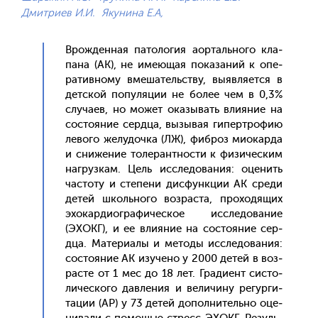
Дмитриев И.И.
Якунина Е.А,
Врож­денная па­толо­гия а­ор­таль­но­го кла­
пана (АК), не име­ющая по­каза­ний к опе­
ратив­но­му вме­шатель­ству, вы­яв­ля­ет­ся в
дет­ской по­пуля­ции не бо­лее чем в 0,3%
слу­ча­ев, но мо­жет ока­зывать вли­яние на
сос­то­яние сер­дца, вы­зывая ги­пер­тро­фию
ле­вого же­лудоч­ка (ЛЖ), фиб­роз ми­окар­да
и сни­жение то­леран­тнос­ти к фи­зичес­ким
наг­рузкам. Цель ис­сле­дова­ния: оце­нить
час­то­ту и сте­пени дис­фун­кции АК сре­ди
де­тей школь­но­го воз­раста, про­ходя­щих
эхо­кар­ди­ог­ра­фичес­кое ис­сле­дова­ние
(ЭХОКГ), и ее вли­яние на сос­то­яние сер­
дца. Ма­тери­алы и ме­тоды ис­сле­дова­ния:
сос­то­яние АК изу­чено у 2000 де­тей в воз­
расте от 1 мес до 18 лет. Гра­ди­ент сис­то­
личес­ко­го дав­ле­ния и ве­личи­ну ре­гур­ги­
тации (АР) у 73 де­тей до­пол­ни­тель­но оце­