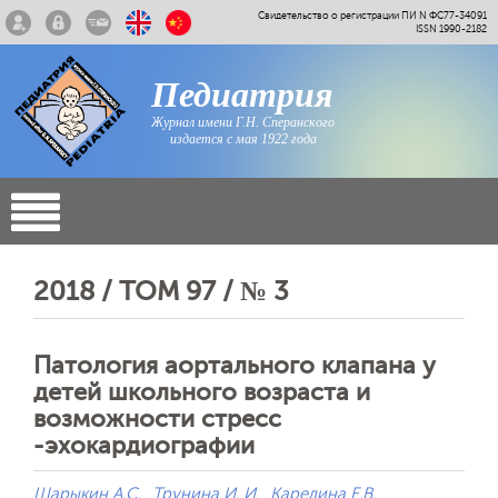
Свидетельство о регистрации ПИ N ФС77-34091
ISSN 1990-2182
Педиатрия
Журнал имени Г.Н. Сперанского
издается с мая 1922 года
2018 / ТОМ 97 / № 3
Патология аортального клапана у
детей школьного возраста и
возможности стресс
-эхокардиографии
Шарыкин А.С.
Трунина И. И.
Карелина Е.В.