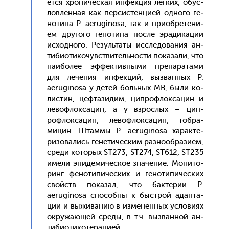
ет­ся хро­ничес­кая ин­фекция лег­ких, обус­
ловлен­ная как пер­систен­ци­ей од­но­го ге­
ноти­па P. aeruginosa, так и при­об­ре­тени­
ем дру­гого ге­ноти­па пос­ле эра­дика­ции
ис­ходно­го. Ре­зуль­та­ты ис­сле­дова­ния ан­
ти­би­оти­кочувс­тви­тель­нос­ти по­каза­ли, что
на­ибо­лее эф­фектив­ны­ми пре­пара­тами
для ле­чения ин­фекций, выз­ванных P.
aeruginosa у де­тей боль­ных МВ, бы­ли ко­
лис­тин, цеф­та­зидим, цип­рофлок­са­цин и
ле­воф­локса­цин, а у взрос­лых – цип­
рофлок­са­цин, ле­воф­локса­цин, тоб­ра­
мицин. Штам­мы P. aeruginosa ха­рак­те­
ризо­вались ге­нети­чес­ким раз­но­об­ра­зи­ем,
сре­ди ко­торых ST273, ST274, ST612, ST235
име­ли эпи­деми­чес­кое зна­чение. Мо­нито­
ринг фе­ноти­пичес­ких и ге­ноти­пичес­ких
свой­ств по­казал, что бак­те­рии P.
aeruginosa спо­соб­ны к быс­трой адап­та­
ции и вы­жива­нию в из­ме­нен­ных ус­ло­ви­ях
ок­ру­жа­ющей сре­ды, в т.ч. выз­ванной ан­
ти­би­оти­коте­рапи­ей.