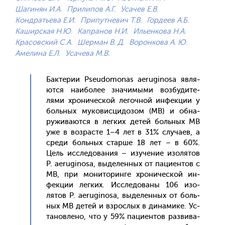
Шагинян И.А.
Прилипов А.Г.
Усачев Е.В.
Кондратьева Е.И.
Припутневич Т.В.
Гордеев А.Б.
Каширская Н.Ю.
Капранов Н.И.
Ильенкова Н.А.
Красовский С.А.
Шерман В. Д.
Воронкова А. Ю.
Амелина Е.Л.
Усачева М.В.
Бак­те­рии Pseudomonas aeruginosa яв­ля­
ют­ся на­ибо­лее зна­чимы­ми воз­бу­дите­
лями хро­ничес­кой ле­гоч­ной ин­фекции у
боль­ных му­ковис­ци­дозом (МВ) и об­на­
ружи­ва­ют­ся в лег­ких де­тей боль­ных МВ
уже в воз­расте 1–4 лет в 31% слу­ча­ев, а
сре­ди боль­ных стар­ше 18 лет – в 60%.
Цель ис­сле­дова­ния – изу­чение изо­лятов
P. aeruginosa, вы­делен­ных от па­ци­ен­тов с
МВ, при мо­нито­рин­ге хро­ничес­кой ин­
фекции лег­ких. Ис­сле­дова­ны 106 изо­
лятов P. aeruginosa, вы­делен­ных от боль­
ных МВ де­тей и взрос­лых в ди­нами­ке. Ус­
та­нов­ле­но, что у 59% па­ци­ен­тов раз­ви­ва­