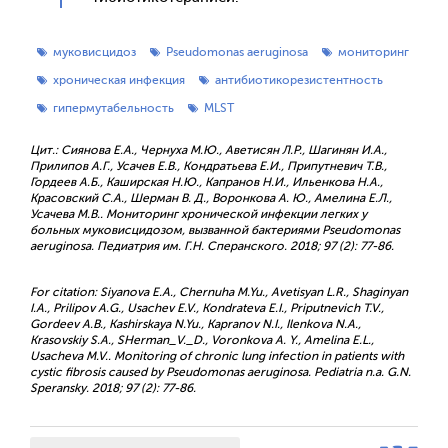
муковисцидоз
Pseudomonas aeruginosa
мониторинг
хроническая инфекция
антибиотикорезистентность
гипермутабельность
MLST
Цит.: Сиянова Е.А., Чернуха М.Ю., Аветисян Л.Р., Шагинян И.А.,
Прилипов А.Г., Усачев Е.В., Кондратьева Е.И., Припутневич Т.В.,
Гордеев А.Б., Каширская Н.Ю., Капранов Н.И., Ильенкова Н.А.,
Красовский С.А., Шерман В. Д., Воронкова А. Ю., Амелина Е.Л.,
Усачева М.В.. Мониторинг хронической инфекции легких у
больных муковисцидозом, вызванной бактериями Pseudomonas
аeruginosa. Педиатрия им. Г.Н. Сперанского. 2018; 97 (2): 77-86.
For citation: Siyanova E.A., Chernuha M.Yu., Avetisyan L.R., Shaginyan
I.A., Prilipov A.G., Usachev E.V., Kondrateva E.I., Priputnevich T.V.,
Gordeev A.B., Kashirskaya N.Yu., Kapranov N.I., Ilenkova N.A.,
Krasovskiy S.A., SHerman_V._D., Voronkova A. Y., Amelina E.L.,
Usacheva M.V.. Monitoring of chronic lung infection in patients with
cystic fibrosis caused by Pseudomonas аeruginosa. Pediatria n.a. G.N.
Speransky. 2018; 97 (2): 77-86.