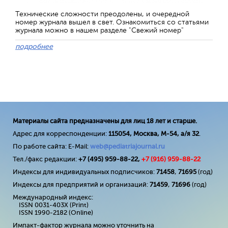
Технические сложности преодолены, и очередной
номер журнала вышел в свет. Ознакомиться со статьями
журнала можно в нашем разделе "Свежий номер"
подробнее
Материалы сайта предназначены для лиц 18 лет и старше.
Адрес для корреспонденции:
115054, Москва, М-54, а/я 32
.
По работе сайта: E-Mail:
web@pediatriajournal.ru
Тел./факс редакции:
+7 (495) 959-88-22,
+7 (
916
) 959-88-22
Индексы для индивидуальных подписчиков:
71458
,
71695
(год)
Индексы для предприятий и организаций:
71459
,
71696
(год)
Международный индекс:
ISSN 0031-403X (Print)
ISSN 1990-2182 (Online)
Импакт-фактор журнала можно уточнить на