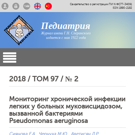
Свидетельство о регистрации ПИ N ФС77-34091
ISSN 1990-2182
Педиатрия
Журнал имени Г.Н. Сперанского
издается с мая 1922 года
2018 / ТОМ 97 / № 2
Мониторинг хронической инфекции
легких у больных муковисцидозом,
вызванной бактериями
Pseudomonas аeruginosa
Сиянова Е.А.
Чернуха М.Ю.
Аветисян Л.Р.