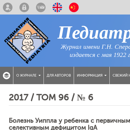
Педиат
Журнал имени Г.Н. Спер
издается с мая 1922 
ДЛЯ АВТОРОВ
СВЕЖИЙ 
О ЖУРНАЛЕ
ИНФОРМАЦИЯ
2017 / ТОМ 96 / № 6
Болезнь Уиппла у ребенка с первичн
селективным дефицитом IgA