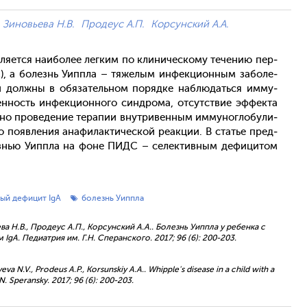
Зиновьева Н.В.
Продеус А.П.
Корсунский А.А.
ля­ет­ся на­ибо­лее лег­ким по кли­ничес­ко­му те­чению пер­
 а бо­лезнь У­ип­пла – тя­желым ин­фекци­он­ным за­боле­
ий дол­жны в обя­затель­ном по­ряд­ке наб­лю­дать­ся им­му­
н­ность ин­фекци­он­но­го син­дро­ма, от­сутс­твие эф­фекта
но про­веде­ние те­рапии внут­ри­вен­ным им­му­ног­ло­були­
о по­яв­ле­ния ана­филак­ти­чес­кой ре­ак­ции. В статье пред­
лезнью У­ип­пла на фо­не ПИДС – се­лек­тивным де­фици­том
ый дефицит IgA
болезнь Уиппла
ва Н.В., Продеус А.П., Корсунский А.А.. Болезнь Уиппла у ребенка с
 Педиатрия им. Г.Н. Сперанского. 2017; 96 (6): 200-203.
eva N.V., Prodeus A.P., Korsunskiy A.A.. Whipple's disease in a child with a
N. Speransky. 2017; 96 (6): 200-203.