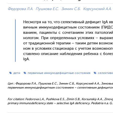
Федорова Л.А.
Пушкова Е.С.
Зимин С.Б.
Корсунский А.А.
Нес­мотря на то, что се­лек­тивный де­фицит IgА яв­
вичным им­му­ноде­фицит­ным сос­то­яни­ем (ПИДС),
вани­ем, па­ци­ен­ты с со­чета­ни­ем этих па­толо­г
ноло­гом. При оп­ре­делен­ных ус­ло­ви­ях – вы­раже
от тра­дици­он­ной те­рапии – та­ким де­тям воз­мож
ном в ус­ло­ви­ях ста­ци­она­ра с уче­том воз­можно­г
став­ле­но опи­сание наб­лю­дения ре­бен­ка с бо­
IgA.
дети
первичные иммунодефицитные состояния
селективн
Цит.: Федорова Л.А., Пушкова Е.С., Зимин С.Б., Корсунский А.А., Зиновье
первичным иммунодефицитным состоянием – селективным дефицитом IgA.
For citation: Fedorova L.A., Pushkova E.S., Zimin S.B., Korsunskiy A.A., Zinovy
primary immunodeficiency state – selective IgA deficiency. Pediatria n.a. G.