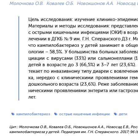
Молочкова О.В.
Ковалев О.Б.
Новокшонов А.А.
Новосад Е
Цель ис­сле­дова­ния: изу­чение кли­нико-эпи­деми­о
Ма­тери­алы и ме­тоды ис­сле­дова­ния: пред­став­ле
с ос­тры­ми ки­шеч­ны­ми ин­фекци­ями (ОКИ) в воз­р
ле­чении в ДГКБ № 9 им. Г.Н. Спе­ран­ско­го ДЗ г. Мос
что кам­пи­лобак­те­ри­оз у де­тей за­нима­ет в об­
оло­гии – 58,5%. У боль­шинс­тва боль­ных за­боле­в
ци­ации с ви­руса­ми (33%) или саль­мо­нел­ла­ми (1
де­тей в воз­расте до 3 (66,5%) и 3–7 лет (23,6%). 
тека­ет по ин­ва­зив­но­му ти­пу ди­ареи с вов­ле­чени
ка, не­ред­ко с кли­ничес­ки­ми про­яв­ле­ни­ями ге
дош­коль­но­го воз­раста (23,6%). Ре­же за­боле­вание
ничес­ки­ми про­яв­ле­ни­ями эн­те­рита или гас­тро­э
лет.
кампилобактериоз
острые кишечные инфекции
дети
Цит.: Молочкова О.В., Ковалев О.Б., Новокшонов А.А., Новосад Е.В., Р
кампилобактериоза у детей. Педиатрия им. Г.Н. Сперанского. 2017; 96 (6