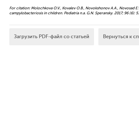
For citation: Molochkova O.V., Kovalev O.B., Novokshonov A.A., Novosad E.V.
campylobacteriosis in children. Pediatria n.a. G.N. Speransky. 2017; 96 (6): 5
Загрузить PDF-файл со статьей
Вернуться к с