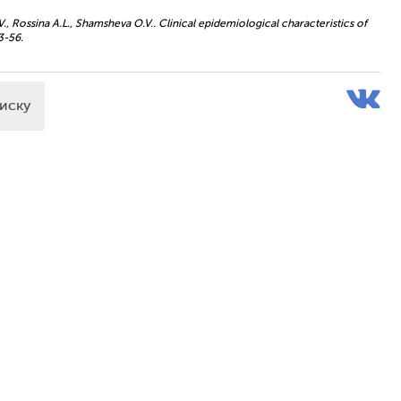
, Rossina A.L., Shamsheva O.V.. Clinical epidemiological characteristics of
3-56.
писку