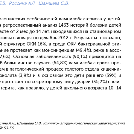
.В.
Россина А.Л.
Шамшева О.В.
ло­гичес­ких осо­бен­ностей кам­пи­лобак­те­ри­оза у де­тей.
н рет­роспек­тивный ана­лиз 1463 ис­то­рий бо­лез­ни де­тей
асте от 2 мес до 14 лет, на­ходив­шихся на ста­ци­онар­ном
­квы с ян­ва­ря по де­кабрь 2012 г. Ре­зуль­та­ты: по­каза­но,
щей струк­ту­ре ОКИ 16%, а сре­ди ОКИ бак­те­ри­аль­ной эти­
ание про­тека­ет как мо­но­ин­фекция (49,4%), ре­же в ас­со­
7,6%). Ос­новная за­боле­ва­емость (90,1%) при­ходит­ся на
В боль­шинс­тве слу­ча­ев (64,8%) кам­пи­лобак­те­ри­оз про­
­ем в па­толо­гичес­кий про­цесс тол­сто­го от­де­ла ки­шеч­ни­
­моко­лита (3,9%) и в ос­новном это де­ти ран­не­го (39%) и
 про­тека­ет по сек­ре­тор­но­му ти­пу ди­ареи (35,2%) с кли­
н­те­рита, как пра­вило, у де­тей школь­но­го воз­раста 10–14
оссина А.Л., Шамшева О.В.. Клинико- эпидемиологическая характеристика
): 53-56.