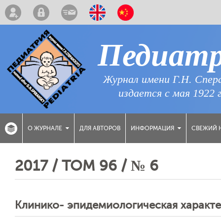
Педиат
Журнал имени Г.Н. Спер
издается с мая 1922 
ДЛЯ АВТОРОВ
СВЕЖИЙ 
О ЖУРНАЛЕ
ИНФОРМАЦИЯ
2017 / ТОМ 96 / № 6
Клинико- эпидемиологическая характе