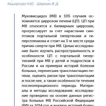
Каширская Н.Ю.
Шерман В. Д.
Му­ковис­ци­доз (МВ) в 10% слу­ча­ев ос­
ложня­ет­ся цир­ро­зом пе­чени (ЦП). ЦП при
МВ от­но­сит­ся к би­ли­ар­ным цир­ро­зам,
прог­ресси­ру­ет за счет на­рас­та­ния сим­
пто­мов пор­таль­ной ги­пер­тензии и ги­
перс­пле­низ­ма и сто­ит на 3-м мес­те сре­ди
при­чин смер­ти при МВ. Целью ис­сле­дова­
ния бы­ло изу­чить рас­простра­нен­ность и
осо­бен­ности ЦП с пор­таль­ной ги­пер­
тензи­ей при МВ у де­тей и под­рос­тков в
Рос­сии и на при­мерах ис­то­рий бо­лез­ни
боль­ных, пе­ренес­ших транс­план­та­цию пе­
чени, оце­нить рис­ки при транс­план­та­ции
и пос­ле нее, а так­же осо­бен­ности те­чения
пос­ле­опе­раци­он­но­го пе­ри­ода. Ма­тери­
алы и ме­тоды ис­сле­дова­ния: ис­сле­дова­
ние про­веде­но на ос­но­ве дан­ных ре­гис­
тра боль­ных МВ Рос­сий­ской Фе­дера­ции
(РФ) за 2014 год и ана­лиза ис­то­рий бо­лез­