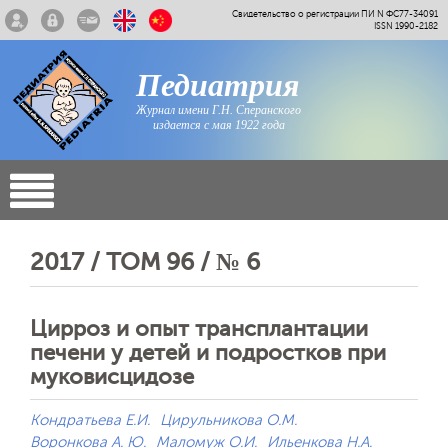
Свидетельство о регистрации ПИ N ФС77-34091
ISSN 1990-2182
Педиатрия
Журнал имени Г.Н. Сперанского
издается с мая 1922 года
2017 / ТОМ 96 / № 6
Цирроз и опыт трансплантации
печени у детей и подростков при
муковисцидозе
Кондратьева Е.И.
Цирульникова О.М.
Воронкова А. Ю.
Маломуж О.И.
Ильенкова Н.А.