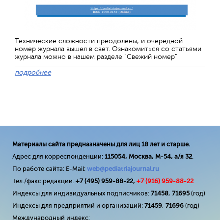
Технические сложности преодолены, и очередной
номер журнала вышел в свет. Ознакомиться со статьями
журнала можно в нашем разделе "Свежий номер"
подробнее
Материалы сайта предназначены для лиц 18 лет и старше.
Адрес для корреспонденции:
115054, Москва, М-54, а/я 32
.
По работе сайта: E-Mail:
web@pediatriajournal.ru
Тел./факс редакции:
+7 (495) 959-88-22,
+7 (
916
) 959-88-22
Индексы для индивидуальных подписчиков:
71458
,
71695
(год)
Индексы для предприятий и организаций:
71459
,
71696
(год)
Международный индекс: