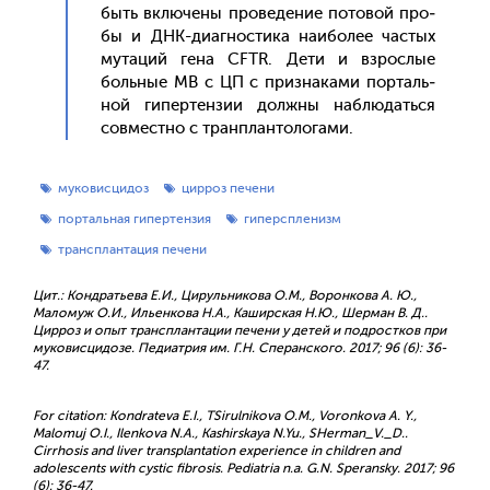
быть вклю­чены про­веде­ние по­товой про­
бы и ДНК-ди­аг­ности­ка на­ибо­лее час­тых
му­таций ге­на CFTR. Де­ти и взрос­лые
боль­ные МВ с ЦП с приз­на­ками пор­таль­
ной ги­пер­тензии дол­жны наб­лю­дать­ся
сов­мес­тно с тран­план­то­лога­ми.
муковисцидоз
цирроз печени
портальная гипертензия
гиперспленизм
трансплантация печени
Цит.: Кондратьева Е.И., Цирульникова О.М., Воронкова А. Ю.,
Маломуж О.И., Ильенкова Н.А., Каширская Н.Ю., Шерман В. Д..
Цирроз и опыт трансплантации печени у детей и подростков при
муковисцидозе. Педиатрия им. Г.Н. Сперанского. 2017; 96 (6): 36-
47.
For citation: Kondrateva E.I., TSirulnikova O.M., Voronkova A. Y.,
Malomuj O.I., Ilenkova N.A., Kashirskaya N.Yu., SHerman_V._D..
Cirrhosis and liver transplantation experience in children and
adolescents with cystic fibrosis. Pediatria n.a. G.N. Speransky. 2017; 96
(6): 36-47.