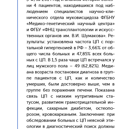
ни 4 па­ци­ен­тов, на­ходив­шихся под наб­
лю­дени­ем спе­ци­алис­тов на­уч­но-кли­
ничес­ко­го от­де­ла му­ковис­ци­доза ФГБНУ
«Ме­дико-ге­нети­чес­кий на­уч­ный цен­тра»
и ФГБУ «ФНЦ транс­план­то­логии и ис­кусс­
твен­ных ор­га­нов им. В.И. Шу­мако­ва». Ре­
зуль­та­ты: ус­та­нов­ле­на час­то­та ЦП с пор­
таль­ной ги­пер­тензи­ей в РФ – 3,66% от об­
ще­го чис­ла боль­ных и 47,85% всех боль­
ных с ЦП. В 1,5 ра­за ча­ще ЦП встре­чал­ся у
лиц муж­ско­го по­ла – 49 (62,82%). Ме­ди­
ана воз­раста пос­та­нов­ки ди­аг­но­за в груп­
пе па­ци­ен­тов с ЦП, как и ко­личес­тво
умер­ших, бы­ли дос­то­вер­но вы­ше, чем в
груп­пе без по­раже­ния пе­чени. По­каза­на
связь ЦП с низ­ким нут­ри­тив­ным ста­
тусом, раз­ви­ти­ем гра­мот­ри­цатель­ной ин­
фекции, са­хар­ным ди­абе­том, ос­те­опо­
розом, кро­вохар­кань­ем. Зак­лю­чение: при
об­сле­дова­нии боль­ных с ЦП не­яс­ной эти­
оло­гии в ди­аг­ности­чес­кий по­иск дол­жны