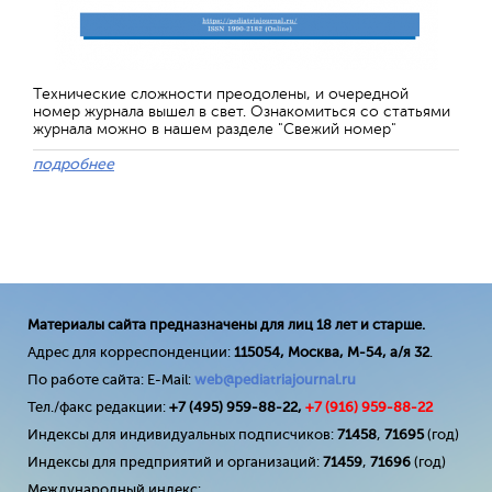
Технические сложности преодолены, и очередной
номер журнала вышел в свет. Ознакомиться со статьями
журнала можно в нашем разделе "Свежий номер"
подробнее
Материалы сайта предназначены для лиц 18 лет и старше.
Адрес для корреспонденции:
115054, Москва, М-54, а/я 32
.
По работе сайта: E-Mail:
web@pediatriajournal.ru
Тел./факс редакции:
+7 (495) 959-88-22,
+7 (
916
) 959-88-22
Индексы для индивидуальных подписчиков:
71458
,
71695
(год)
Индексы для предприятий и организаций:
71459
,
71696
(год)
Международный индекс: