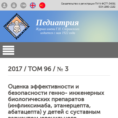
Свидетельство о регистрации ПИ N ФС77-34091
ISSN 1990-2182
Педиатрия
Журнал имени Г.Н. Сперанского
издается с мая 1922 года
2017 / ТОМ 96 / № 3
Оценка эффективности и
безопасности генно- инженерных
биологических препаратов
(инфликсимаба, этанерцепта,
абатацепта) у детей с суставным