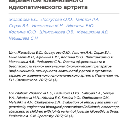
вариантом ювенильного
идиопатического артрита
Жолобова Е.С.
Лоскутова О.Ю.
Галстян Л.А.
Серая В.А.
Николаева М.Н.
Афонина Е.Ю.
Костина Ю.О.
Шпитонкова О.В.
Мелешкина А.В.
Чебышева С.Н.
Цит.: Жолобова Е.С., Лоскутова О.Ю., Галстян Л.А., Серая В.А.,
Николаева М.Н., Афонина Е.Ю., Костина Ю.О., Шпитонкова О.В.,
Мелешкина А.В., Чебышева С.Н.. Оценка эффективности и
безопасности генно- инженерных биологических препаратов
(инфликсимаба, этанерцепта, абатацепта) у детей с суставным
вариантом ювенильного идиопатического артрита. Педиатрия им.
Г.Н. Сперанского. 2017; 96 (3).
For citation: Zholobova E.S., Loskutova O.YU., Galstyan L.A., Seraya
V.A., Nikolaeva M.N., Afonina E.Y., Kostina Y.O., Shpitonkova O.V.,
Meleshkina A.V., Chebysheva S.N.. Evaluation of efficacy and safety of
genetically engineered biological preparations (infliximab, etanercept,
abatacept) in children with joints variant of juvenile idiopathic arthritis.
Pediatria n.a. G.N. Speransky. 2017; 96 (3).