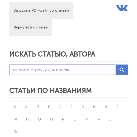
Загрузить PDF-файл со статьей
Вернуться к списку
ИСКАТЬ СТАТЬЮ, АВТОРА
СТАТЬИ ПО НАЗВАНИЯМ
X
А
В
Г
Д
Е
З
И
К
Л
М
Н
О
П
Р
С
Ф
Ч
Э
Ю