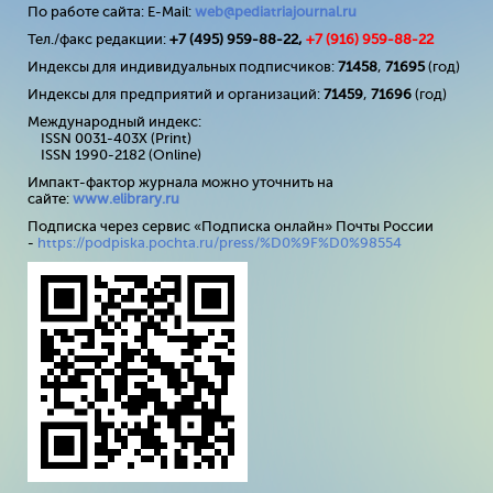
По работе сайта: E-Mail:
web@pediatriajournal.ru
Тел./факс редакции:
+7 (495) 959-88-22,
+7 (
916
) 959-88-22
Индексы для индивидуальных подписчиков:
71458
,
71695
(год)
Индексы для предприятий и организаций:
71459
,
71696
(год)
Международный индекс:
ISSN 0031-403X (Print)
ISSN 1990-2182 (Online)
Импакт-фактор журнала можно уточнить на
сайте:
www
.
elibrary
.
ru
Подписка через сервис «Подписка онлайн» Почты России
-
https://podpiska.pochta.ru/press/%D0%9F%D0%98554