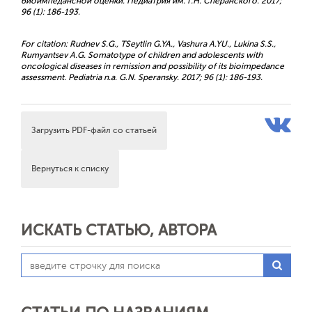
биоимпедансной оценки. Педиатрия им. Г.Н. Сперанского. 2017;
96 (1): 186-193.
For citation: Rudnev S.G., TSeytlin G.YA., Vashura A.YU., Lukina S.S.,
Rumyantsev A.G. Somatotype of children and adolescents with
oncological diseases in remission and possibility of its bioimpedance
assessment. Pediatria n.a. G.N. Speransky. 2017; 96 (1): 186-193.
Загрузить PDF-файл со статьей
Вернуться к списку
ИСКАТЬ СТАТЬЮ, АВТОРА