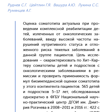
Руднев С.Г.
Цейтлин Г.Я.
Вашура А.Ю.
Лукина С.С.
Румянцев А.Г.
Оцен­ка со­мато­типа ак­ту­аль­на при про­
веде­нии ком­плексной ре­аби­лита­ции де­
тей, из­ле­чен­ных от он­ко­логи­чес­ких за­
боле­ваний, вви­ду вы­сокой час­то­ты на­
руше­ний нут­ри­тив­но­го ста­туса и от­ло­
жен­но­го рис­ка тя­желых за­боле­ваний в
дан­ной груп­пе па­ци­ен­тов. Цель ис­сле­
дова­ния – оха­рак­те­ризо­вать по Хит–Кар­
те­ру со­мато­типы де­тей и под­рос­тков с
он­ко­логи­чес­ки­ми за­боле­вани­ями в ре­
мис­сии и про­верить при­мени­мость фор­
мул би­оим­пе­дан­сной оцен­ки со­мато­типа
у это­го кон­тинген­та па­ци­ен­тов. 565 де­тей
и под­рос­тков 5–17 лет, об­сле­дован­ных
од­нократ­но в ФГБУ На­ци­ональ­ный на­уч­
но-прак­ти­чес­кий центр ДГОИ им. Дмит­
рия Ро­гаче­ва в 2008–2011 и 2016 гг.: 422 с