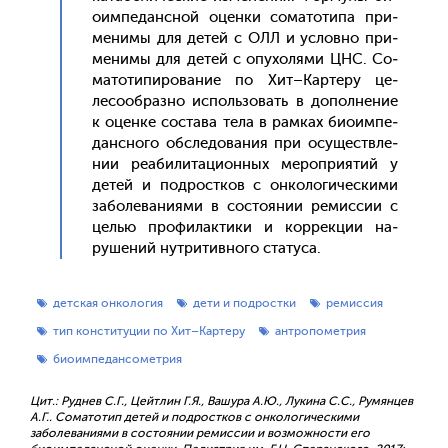
оим­пе­дан­сной оцен­ки со­мато­типа при­
мени­мы для де­тей с ОЛЛ и ус­ловно при­
мени­мы для де­тей с опу­холя­ми ЦНС. Со­
мато­типи­рова­ние по Хит–Кар­те­ру це­
лесо­об­разно ис­поль­зо­вать в до­пол­не­ние
к оцен­ке сос­та­ва те­ла в рам­ках би­оим­пе­
дан­сно­го об­сле­дова­ния при осу­щест­вле­
нии ре­аби­лита­ци­он­ных ме­роп­ри­ятий у
де­тей и под­рос­тков с он­ко­логи­чес­ки­ми
за­боле­вани­ями в сос­то­янии ре­мис­сии с
целью про­филак­ти­ки и кор­рекции на­
руше­ний нут­ри­тив­но­го ста­туса.
детская онкология
дети и подростки
ремиссия
тип конституции по Хит–Картеру
антропометрия
биоимпедансометрия
Цит.: Руднев С.Г., Цейтлин Г.Я., Вашура А.Ю., Лукина С.С., Румянцев
А.Г.. Соматотип детей и подростков с онкологическими
заболеваниями в состоянии ремиссии и возможности его