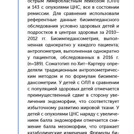
ос­трым лим­фоблас­тным лей­ко­зом (ОЛЛ)
и 143 с опу­холя­ми ЦНС, все в сос­то­янии
ре­мис­сии. Для срав­не­ния ис­поль­зо­вали
ре­ферен­тные дан­ные би­оим­пе­дан­сно­го
об­сле­дова­ния ус­ловно здо­ровых де­тей и
под­рос­тков в цен­трах здо­ровья за 2010–
2012 гг. Би­оим­пе­дан­со­мет­рия, вы­пол­
ненная од­нократ­но у каж­до­го па­ци­ен­та;
ан­тро­помет­рия, вы­пол­ненная од­нократ­но
у па­ци­ен­тов, об­сле­дован­ных в 2016 г.
(n=189). Со­мато­тип по Хит–Кар­те­ру оп­ре­
деля­ли тра­дици­он­ным ан­тро­помет­ри­чес­
ким ме­тодом и по фор­му­лам би­оим­пе­
дан­со­мет­рии. У де­тей с ОЛЛ в срав­не­нии
с по­пуля­ци­ей здо­ровых де­тей от­ме­ча­ет­ся
пре­иму­щес­твен­ный сдвиг в сто­рону уве­
личе­ния эн­до­мор­фии, что со­от­ветс­тву­ет
из­бы­точ­но­му раз­ви­тию жи­ровой тка­ни. У
де­тей c опу­холя­ми ЦНС на­ряду с уве­личе­
ни­ем бал­ла эн­до­мор­фии от­ме­ча­ет­ся сни­
жение бал­ла ме­зомор­фии, что от­ра­жа­ет
ка­табо­личес­кие из­ме­нения. Фор­му­лы би­