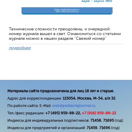
Технические сложности преодолены, и очередной
номер журнала вышел в свет. Ознакомиться со статьями
журнала можно в нашем разделе "Свежий номер"
подробнее
Материалы сайта предназначены для лиц 18 лет и старше.
Адрес для корреспонденции:
115054, Москва, М-54, а/я 32
.
По работе сайта: E-Mail:
web@pediatriajournal.ru
Тел./факс редакции:
+7 (495) 959-88-22,
+7 (
916
) 959-88-22
Индексы для индивидуальных подписчиков:
71458
,
71695
(год)
Индексы для предприятий и организаций:
71459
,
71696
(год)