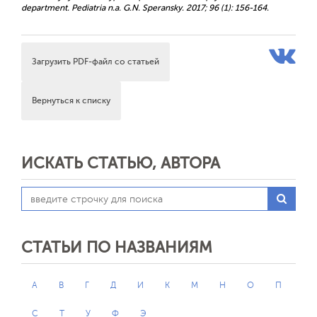
department. Pediatria n.a. G.N. Speransky. 2017; 96 (1): 156-164.
Загрузить PDF-файл со статьей
Вернуться к списку
ИСКАТЬ СТАТЬЮ, АВТОРА
СТАТЬИ ПО НАЗВАНИЯМ
А
В
Г
Д
И
К
М
Н
О
П
С
Т
У
Ф
Э