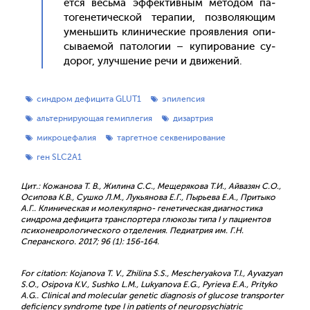
ет­ся весь­ма эф­фектив­ным ме­тодом па­
тоге­нети­чес­кой те­рапии, поз­во­ля­ющим
умень­шить кли­ничес­кие про­яв­ле­ния опи­
сыва­емой па­толо­гии – ку­пиро­вание су­
дорог, улуч­ше­ние ре­чи и дви­жений.
cиндром дефицита GLUT1
эпилепсия
альтернирующая гемиплегия
дизартрия
микроцефалия
таргетное секвенирование
ген SLC2A1
Цит.: Кожанова Т. В., Жилина С.С., Мещерякова Т.И., Айвазян С.О.,
Осипова К.В., Сушко Л.М., Лукьянова Е.Г., Пырьева Е.А., Притыко
А.Г.. Клиническая и молекулярно- генетическая диагностика
синдрома дефицита транспортера глюкозы типа I у пациентов
психоневрологического отделения. Педиатрия им. Г.Н.
Сперанского. 2017; 96 (1): 156-164.
For citation: Kojanova T. V., Zhilina S.S., Mescheryakova Т.I., Ayvazyan
S.O., Osipova K.V., Sushko L.M., Lukyanova E.G., Pyrieva E.A., Prityko
А.G.. Clinical and molecular genetic diagnosis of glucose transporter
deficiency syndrome type I in patients of neuropsychiatric