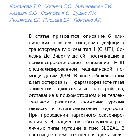
Кожанова Т. В.
Жилина С.С.
Мещерякова Т.И.
Айвазян С.О.
Осипова К.В.
Сушко Л.М.
Лукьянова Е.Г.
Пырьева Е.А.
Притыко А.Г.
В статье при­водит­ся опи­сание 6 кли­
ничес­ких слу­ча­ев син­дро­ма де­фици­та
тран­спор­те­ра глю­козы тип 1 (GLUT1, бо­
лезнь Де Ви­во) у де­тей, пос­ту­пив­ших в
пси­хонев­ро­логи­чес­кое от­де­ление НПЦ
спе­ци­али­зиро­ван­ной ме­дицин­ской по­
мощи де­тям ДЗМ. В хо­де об­сле­дова­ния
ди­аг­ности­рова­ны фар­ма­коре­зис­тен­тная
эпи­леп­сия, дви­гатель­ные расс­трой­ства,
от­ста­вание в пси­хомо­тор­ном и ин­теллек­
ту­аль­ном раз­ви­тии, сни­жение уров­ня
глю­козы в спин­но­моз­го­вой жид­кости.
При про­веде­нии тар­гетно­го сек­ве­ниро­
вания у 4 па­ци­ен­тов об­на­руже­ны раз­
личные ти­пы му­таций в ге­не SLC2A1. В
нас­то­ящее вре­мя ке­тоген­ная ди­ета яв­ля­