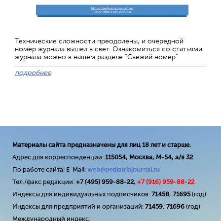
Технические сложности преодолены, и очередной
номер журнала вышел в свет. Ознакомиться со статьями
журнала можно в нашем разделе "Свежий номер"
подробнее
Материалы сайта предназначены для лиц 18 лет и старше.
Адрес для корреспонденции:
115054, Москва, М-54, а/я 32
.
По работе сайта: E-Mail:
web@pediatriajournal.ru
Тел./факс редакции:
+7 (495) 959-88-22,
+7 (
916
) 959-88-22
Индексы для индивидуальных подписчиков:
71458
,
71695
(год)
Индексы для предприятий и организаций:
71459
,
71696
(год)
Международный индекс: