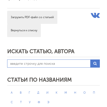
Загрузить PDF-файл со статьей
Вернуться к списку
ИСКАТЬ СТАТЬЮ, АВТОРА
СТАТЬИ ПО НАЗВАНИЯМ
А
В
Г
Д
И
К
М
Н
О
П
С
Т
У
Ф
Э