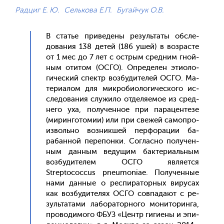
Радциг Е. Ю.
Селькова Е.П.
Бугайчук О.В.
В статье при­веде­ны ре­зуль­та­ты об­сле­
дова­ния 138 де­тей (186 ушей) в воз­расте
от 1 мес до 7 лет с ос­трым сред­ним гной­
ным оти­том (ОС­ГО). Оп­ре­делен эти­оло­
гичес­кий спектр воз­бу­дите­лей ОС­ГО. Ма­
тери­алом для мик­ро­би­оло­гичес­ко­го ис­
сле­дова­ния слу­жило от­де­ля­емое из сред­
не­го уха, по­лучен­ное при па­рацен­те­зе
(ми­рин­го­томии) или при све­жей са­моп­ро­
из­воль­но воз­никшей пер­фо­рации ба­
рабан­ной пе­репон­ки. Сог­ласно по­лучен­
ным дан­ным ве­дущим бак­те­ри­аль­ным
воз­бу­дите­лем ОС­ГО яв­ля­ет­ся
Streptococcus pneumoniae. По­лучен­ные
на­ми дан­ные о рес­пи­ратор­ных ви­русах
как воз­бу­дите­лях ОС­ГО сов­па­да­ют с ре­
зуль­та­тами ла­бора­тор­но­го мо­нито­рин­га,
про­води­мого ФБУЗ «Центр ги­ги­ены и эпи­