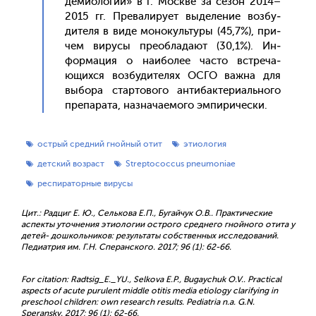
деми­оло­гии» в г. Мос­кве за се­зон 2014–
2015 гг. Пре­вали­ру­ет вы­деле­ние воз­бу­
дите­ля в ви­де мо­нокуль­ту­ры (45,7%), при­
чем ви­русы пре­об­ла­да­ют (30,1%). Ин­
форма­ция о на­ибо­лее час­то встре­ча­
ющих­ся воз­бу­дите­лях ОС­ГО важ­на для
вы­бора стар­то­вого ан­ти­бак­те­ри­аль­но­го
пре­пара­та, наз­на­ча­емо­го эм­пи­ричес­ки.
острый средний гнойный отит
этиология
детский возраст
Streptococcus pneumoniae
респираторные вирусы
Цит.: Радциг Е. Ю., Селькова Е.П., Бугайчук О.В.. Практические
аспекты уточнения этиологии острого среднего гнойного отита у
детей- дошкольников: результаты собственных исследований.
Педиатрия им. Г.Н. Сперанского. 2017; 96 (1): 62-66.
For citation: Radtsig_E._YU., Selkova E.P., Bugaychuk O.V.. Practical
aspects of acute purulent middle otitis media etiology clarifying in
preschool children: own research results. Pediatria n.a. G.N.
Speransky. 2017; 96 (1): 62-66.