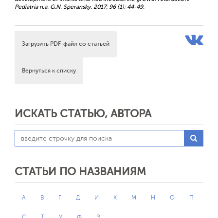
Pediatria n.a. G.N. Speransky. 2017; 96 (1): 44-49.
Загрузить PDF-файл со статьей
Вернуться к списку
ИСКАТЬ СТАТЬЮ, АВТОРА
СТАТЬИ ПО НАЗВАНИЯМ
А
В
Г
Д
И
К
М
Н
О
П
С
Т
У
Ф
Э