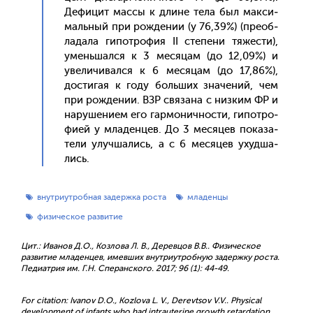
Де­фицит мас­сы к дли­не те­ла был мак­си­
маль­ный при рож­де­нии (у 76,39%) (пре­об­
ла­дала ги­пот­ро­фия II сте­пени тя­жес­ти),
умень­шал­ся к 3 ме­сяцам (до 12,09%) и
уве­личи­вал­ся к 6 ме­сяцам (до 17,86%),
дос­ти­гая к го­ду боль­ших зна­чений, чем
при рож­де­нии. ВЗР свя­зана с низ­ким ФР и
на­руше­ни­ем его гар­мо­нич­ности, ги­пот­ро­
фи­ей у мла­ден­цев. До 3 ме­сяцев по­каза­
тели улуч­ша­лись, а с 6 ме­сяцев ухуд­ша­
лись.
внутриутробная задержка роста
младенцы
физическое развитие
Цит.: Иванов Д.О., Козлова Л. В., Деревцов В.В.. Физическое
развитие младенцев, имевших внутриутробную задержку роста.
Педиатрия им. Г.Н. Сперанского. 2017; 96 (1): 44-49.
For citation: Ivanov D.O., Kozlova L. V., Derevtsov V.V.. Physical
development of infants who had intrauterine growth retardation.