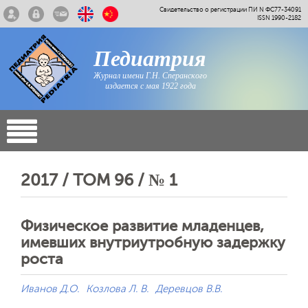
Свидетельство о регистрации ПИ N ФС77-34091
ISSN 1990-2182
Педиатрия
Журнал имени Г.Н. Сперанского
издается с мая 1922 года
2017 / ТОМ 96 / № 1
Физическое развитие младенцев,
имевших внутриутробную задержку
роста
Иванов Д.О.
Козлова Л. В.
Деревцов В.В.