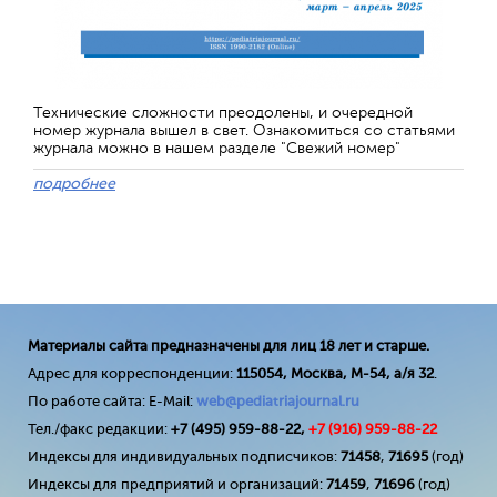
Технические сложности преодолены, и очередной
номер журнала вышел в свет. Ознакомиться со статьями
журнала можно в нашем разделе "Свежий номер"
подробнее
Материалы сайта предназначены для лиц 18 лет и старше.
Адрес для корреспонденции:
115054, Москва, М-54, а/я 32
.
По работе сайта: E-Mail:
web@pediatriajournal.ru
Тел./факс редакции:
+7 (495) 959-88-22,
+7 (
916
) 959-88-22
Индексы для индивидуальных подписчиков:
71458
,
71695
(год)
Индексы для предприятий и организаций:
71459
,
71696
(год)