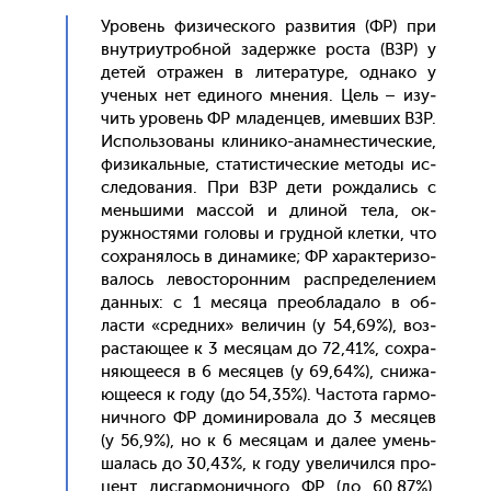
Уро­вень фи­зичес­ко­го раз­ви­тия (ФР) при
внут­ри­ут­робной за­дер­жке рос­та (ВЗР) у
де­тей от­ра­жен в ли­тера­туре, од­на­ко у
уче­ных нет еди­ного мне­ния. Цель – изу­
чить уро­вень ФР мла­ден­цев, имев­ших ВЗР.
Ис­поль­зо­ваны кли­нико-анам­нести­чес­кие,
фи­зикаль­ные, ста­тис­ти­чес­кие ме­тоды ис­
сле­дова­ния. При ВЗР де­ти рож­да­лись с
мень­ши­ми мас­сой и дли­ной те­ла, ок­
ружнос­тя­ми го­ловы и груд­ной клет­ки, что
сох­ра­нялось в ди­нами­ке; ФР ха­рак­те­ризо­
валось ле­вос­то­рон­ним рас­пре­деле­ни­ем
дан­ных: с 1 ме­сяца пре­об­ла­дало в об­
ласти «сред­них» ве­личин (у 54,69%), воз­
раста­ющее к 3 ме­сяцам до 72,41%, сох­ра­
ня­юще­еся в 6 ме­сяцев (у 69,64%), сни­жа­
юще­еся к го­ду (до 54,35%). Час­то­та гар­мо­
нич­но­го ФР до­мини­рова­ла до 3 ме­сяцев
(у 56,9%), но к 6 ме­сяцам и да­лее умень­
ша­лась до 30,43%, к го­ду уве­личил­ся про­
цент дис­гармо­нич­но­го ФР (до 60,87%).