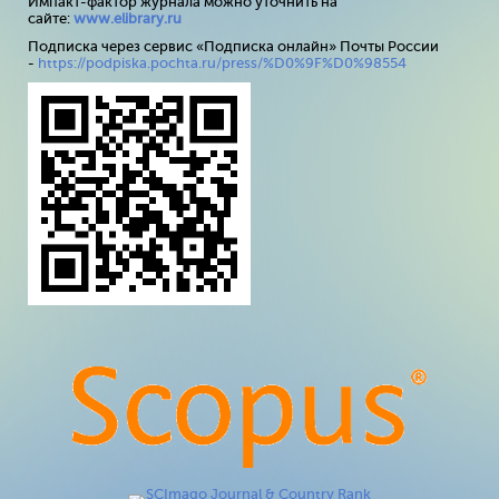
Импакт-фактор журнала можно уточнить на
сайте:
www
.
elibrary
.
ru
Подписка через сервис «Подписка онлайн» Почты России
-
https://podpiska.pochta.ru/press/%D0%9F%D0%98554