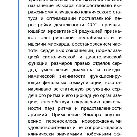
наз­на­чение Эль­ка­ра спо­собс­тво­вало вы­
ражен­но­му улуч­ше­нию кли­ничес­ко­го ста­
туса и оп­ти­миза­ции пос­тна­таль­ной пе­
рес­трой­ки де­ятель­нос­ти ССС, про­яв­ля­
ющей­ся эф­фектив­ной ре­дук­ци­ей приз­на­
ков элек­три­чес­кой нес­та­биль­нос­ти и
ише­мии ми­окар­да, вос­ста­нов­ле­ни­ем час­
то­ты сер­дечных сок­ра­щений, нор­ма­лиза­
ци­ей сис­то­личес­кой и ди­ас­то­личес­кой
фун­кции, раз­ме­ров пра­вых от­де­лов сер­
дца, умень­ше­ния ди­амет­ра и ге­моди­
нами­чес­кой зна­чимос­ти фун­кци­они­ру­
ющих фе­таль­ных ком­му­ника­ций, вос­ста­
нав­ли­вало ве­гета­тив­ную ре­гуля­цию сер­
дечно­го рит­ма и его цир­кадную ор­га­низа­
цию, спо­собс­твуя сок­ра­щению дли­тель­
нос­ти па­уз рит­ма и пред­став­леннос­ти
арит­мий. При­мене­ние Эль­ка­ра внут­ри­
вен­но пе­рено­силось но­ворож­денны­ми
удов­летво­ритель­но и не соп­ро­вож­да­лось
кли­ничес­ки зна­чимы­ми по­боч­ны­ми эф­