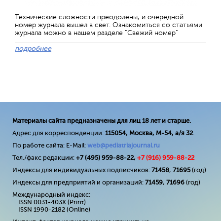
Технические сложности преодолены, и очередной
номер журнала вышел в свет. Ознакомиться со статьями
журнала можно в нашем разделе "Свежий номер"
подробнее
Материалы сайта предназначены для лиц 18 лет и старше.
Адрес для корреспонденции:
115054, Москва, М-54, а/я 32
.
По работе сайта: E-Mail:
web@pediatriajournal.ru
Тел./факс редакции:
+7 (495) 959-88-22,
+7 (
916
) 959-88-22
Индексы для индивидуальных подписчиков:
71458
,
71695
(год)
Индексы для предприятий и организаций:
71459
,
71696
(год)
Международный индекс:
ISSN 0031-403X (Print)
ISSN 1990-2182 (Online)