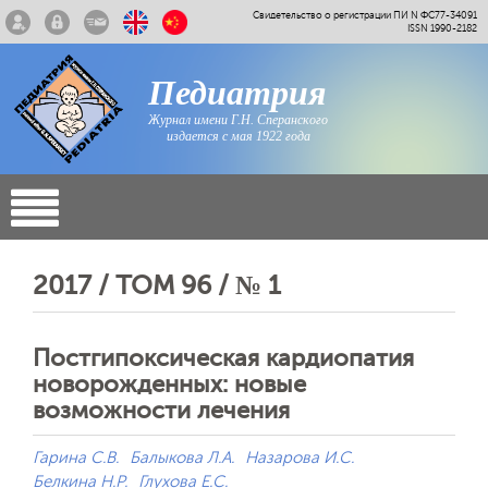
Свидетельство о регистрации ПИ N ФС77-34091
ISSN 1990-2182
Педиатрия
Журнал имени Г.Н. Сперанского
издается с мая 1922 года
2017 / ТОМ 96 / № 1
Постгипоксическая кардиопатия
новорожденных: новые
возможности лечения
Гарина С.В.
Балыкова Л.А.
Назарова И.С.
Белкина Н.Р.
Глухова Е.С.