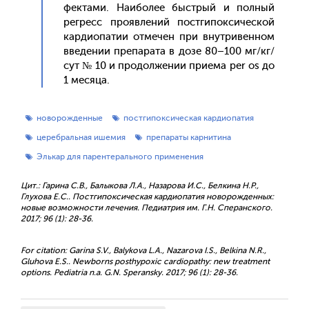
фекта­ми. На­ибо­лее быс­трый и пол­ный
рег­ресс про­яв­ле­ний пос­тги­пок­си­чес­кой
кар­ди­опа­тии от­ме­чен при внут­ри­вен­ном
вве­дении пре­пара­та в до­зе 80–100 мг/кг/
сут № 10 и про­дол­же­нии при­ема per os до
1 ме­сяца.
новорожденные
постгипоксическая кардиопатия
церебральная ишемия
препараты карнитина
Элькар для парентерального применения
Цит.: Гарина С.В., Балыкова Л.А., Назарова И.С., Белкина Н.Р.,
Глухова Е.С.. Постгипоксическая кардиопатия новорожденных:
новые возможности лечения. Педиатрия им. Г.Н. Сперанского.
2017; 96 (1): 28-36.
For citation: Garina S.V., Balykova L.A., Nazarova I.S., Belkina N.R.,
Gluhova E.S.. Newborns posthypoxic cardiopathy: new treatment
options. Pediatria n.a. G.N. Speransky. 2017; 96 (1): 28-36.