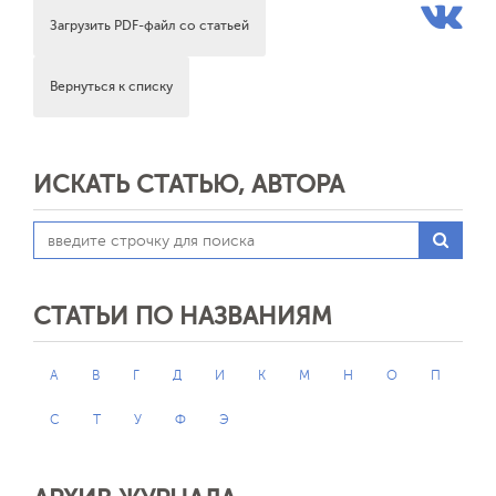
Загрузить PDF-файл со статьей
Вернуться к списку
ИСКАТЬ СТАТЬЮ, АВТОРА
СТАТЬИ ПО НАЗВАНИЯМ
А
В
Г
Д
И
К
М
Н
О
П
С
Т
У
Ф
Э