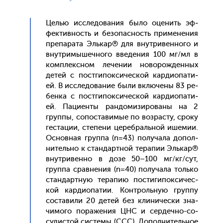
Целью ис­сле­дова­ния бы­ло оце­нить эф­
фектив­ность и бе­зопас­ность при­мене­ния
пре­пара­та Эль­кар® для внут­ри­вен­но­го и
внут­ри­мышеч­но­го вве­дения 100 мг/мл в
ком­плексном ле­чении но­ворож­денных
де­тей с пос­тги­пок­си­чес­кой кар­ди­опа­ти­
ей. В ис­сле­дова­ние бы­ли вклю­чены 83 ре­
бен­ка с пос­тги­пок­си­чес­кой кар­ди­опа­ти­
ей. Па­ци­ен­ты ран­до­мизи­рова­ны на 2
груп­пы, со­пос­та­вимые по воз­расту, сро­ку
гес­та­ции, сте­пени це­реб­раль­ной ише­мии.
Ос­новная груп­па (n=43) по­луча­ла до­пол­
ни­тель­но к стан­дар­тной те­рапии Эль­кар®
внут­ри­вен­но в до­зе 50–100 мг/кг/сут,
груп­па срав­не­ния (n=40) по­луча­ла толь­ко
стан­дар­тную те­рапию пос­ти­гипок­си­чес­
кой кар­ди­опа­тии. Кон­троль­ную груп­пу
сос­та­вили 20 де­тей без кли­ничес­ки зна­
чимо­го по­раже­ния ЦНС и сер­дечно-со­
судис­той сис­те­мы (ССС). До­пол­ни­тель­ное