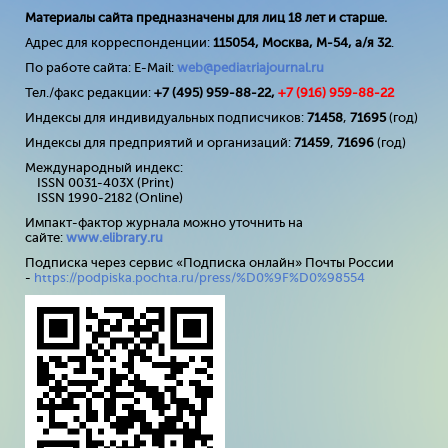
Материалы сайта предназначены для лиц 18 лет и старше.
Адрес для корреспонденции:
115054, Москва, М-54, а/я 32
.
По работе сайта: E-Mail:
web@pediatriajournal.ru
Тел./факс редакции:
+7 (495) 959-88-22,
+7 (
916
) 959-88-22
Индексы для индивидуальных подписчиков:
71458
,
71695
(год)
Индексы для предприятий и организаций:
71459
,
71696
(год)
Международный индекс:
ISSN 0031-403X (Print)
ISSN 1990-2182 (Online)
Импакт-фактор журнала можно уточнить на
сайте:
www
.
elibrary
.
ru
Подписка через сервис «Подписка онлайн» Почты России
-
https://podpiska.pochta.ru/press/%D0%9F%D0%98554