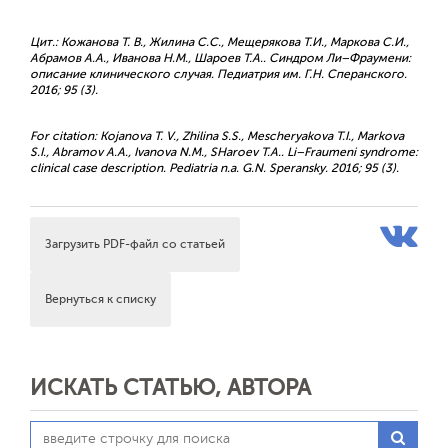
Цит.: Кожанова Т. В., Жилина С.С., Мещерякова Т.И., Маркова С.И.,
Абрамов А.А., Иванова Н.М., Шароев Т.А.. Синдром Ли–Фраумени:
описание клинического случая. Педиатрия им. Г.Н. Сперанского.
2016; 95 (3).
For citation: Kojanova T. V., Zhilina S.S., Mescheryakova Т.I., Markova
S.I., Abramov A.A., Ivanova N.M., SHaroev T.A.. Li–Fraumeni syndrome:
clinical case description. Pediatria n.a. G.N. Speransky. 2016; 95 (3).
Загрузить PDF-файл со статьей
Вернуться к списку
ИСКАТЬ СТАТЬЮ, АВТОРА