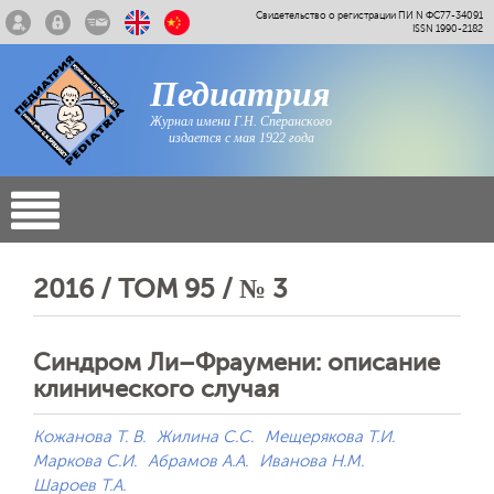
Свидетельство о регистрации ПИ N ФС77-34091
ISSN 1990-2182
Педиатрия
Журнал имени Г.Н. Сперанского
издается с мая 1922 года
2016 / ТОМ 95 / № 3
Синдром Ли–Фраумени: описание
клинического случая
Кожанова Т. В.
Жилина С.С.
Мещерякова Т.И.
Маркова С.И.
Абрамов А.А.
Иванова Н.М.
Шароев Т.А.