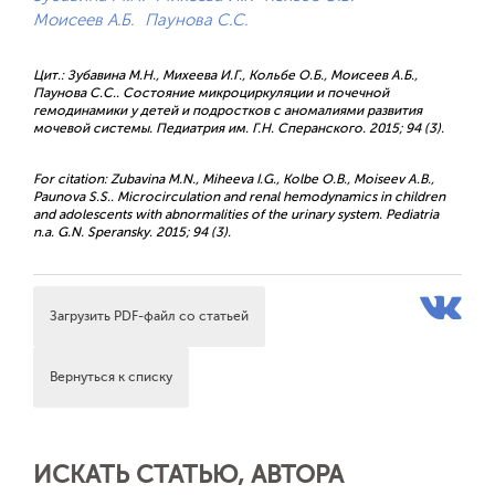
Моисеев А.Б.
Паунова С.С.
Цит.: Зубавина М.Н., Михеева И.Г., Кольбе О.Б., Моисеев А.Б.,
Паунова С.С.. Состояние микроциркуляции и почечной
гемодинамики у детей и подростков с аномалиями развития
мочевой системы. Педиатрия им. Г.Н. Сперанского. 2015; 94 (3).
For citation: Zubavina M.N., Miheeva I.G., Kolbe O.B., Moiseev A.B.,
Paunova S.S.. Microcirculation and renal hemodynamics in children
and adolescents with abnormalities of the urinary system. Pediatria
n.a. G.N. Speransky. 2015; 94 (3).
Загрузить PDF-файл со статьей
Вернуться к списку
ИСКАТЬ СТАТЬЮ, АВТОРА