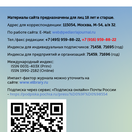
Материалы сайта предназначены для лиц 18 лет и старше.
Адрес для корреспонденции:
115054, Москва, М-54, а/я 32
.
По работе сайта: E-Mail:
web@pediatriajournal.ru
Тел./факс редакции:
+7 (495) 959-88-22,
+7 (
916
) 959-88-22
Индексы для индивидуальных подписчиков:
71458
,
71695
(год)
Индексы для предприятий и организаций:
71459
,
71696
(год)
Международный индекс:
ISSN 0031-403X (Print)
ISSN 1990-2182 (Online)
Импакт-фактор журнала можно уточнить на
сайте:
www
.
elibrary
.
ru
Подписка через сервис «Подписка онлайн» Почты России
-
https://podpiska.pochta.ru/press/%D0%9F%D0%98554