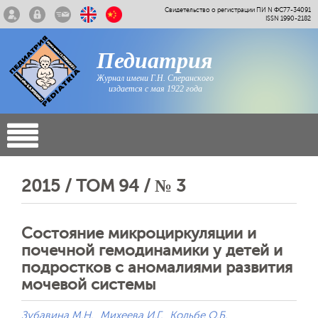
Свидетельство о регистрации ПИ N ФС77-34091
ISSN 1990-2182
Педиатрия
Журнал имени Г.Н. Сперанского
издается с мая 1922 года
2015 / ТОМ 94 / № 3
Состояние микроциркуляции и
почечной гемодинамики у детей и
подростков с аномалиями развития
мочевой системы
Зубавина М.Н.
Михеева И.Г.
Кольбе О.Б.