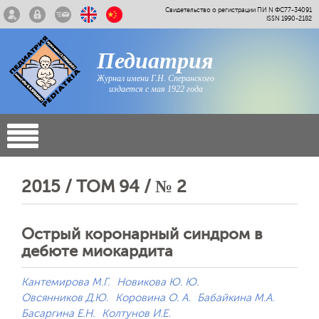
Свидетельство о регистрации ПИ N ФС77-34091
ISSN 1990-2182
Педиатрия
Журнал имени Г.Н. Сперанского
издается с мая 1922 года
2015 / ТОМ 94 / № 2
Острый коронарный синдром в
дебюте миокардита
Кантемирова М.Г.
Новикова Ю. Ю.
Овсянников Д.Ю.
Коровина О. А.
Бабайкина М.А.
Басаргина Е.Н.
Колтунов И.Е.