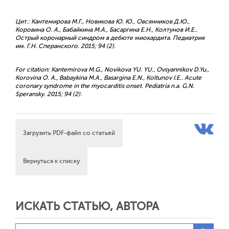
Цит.: Кантемирова М.Г., Новикова Ю. Ю., Овсянников Д.Ю.,
Коровина О. А., Бабайкина М.А., Басаргина Е.Н., Колтунов И.Е..
Острый коронарный синдром в дебюте миокардита. Педиатрия
им. Г.Н. Сперанского. 2015; 94 (2).
For citation: Kantemirova M.G., Novikova YU. YU., Ovsyannikov D.Yu.,
Korovina O. A., Babaykina M.A., Basargina E.N., Koltunov I.E.. Acute
coronary syndrome in the myocarditis onset. Pediatria n.a. G.N.
Speransky. 2015; 94 (2).
Загрузить PDF-файл со статьей
Вернуться к списку
ИСКАТЬ СТАТЬЮ, АВТОРА