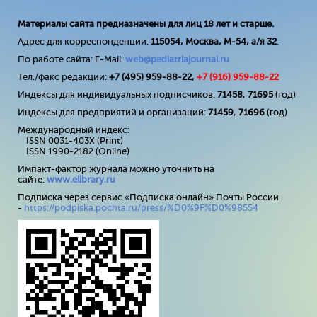
Материалы сайта предназначены для лиц 18 лет и старше.
Адрес для корреспонденции:
115054, Москва, М-54, а/я 32
.
По работе сайта: E-Mail:
web@pediatriajournal.ru
Тел./факс редакции:
+7 (495) 959-88-22,
+7 (
916
) 959-88-22
Индексы для индивидуальных подписчиков:
71458
,
71695
(год)
Индексы для предприятий и организаций:
71459
,
71696
(год)
Международный индекс:
ISSN 0031-403X (Print)
ISSN 1990-2182 (Online)
Импакт-фактор журнала можно уточнить на
сайте:
www
.
elibrary
.
ru
Подписка через сервис «Подписка онлайн» Почты России
-
https://podpiska.pochta.ru/press/%D0%9F%D0%98554