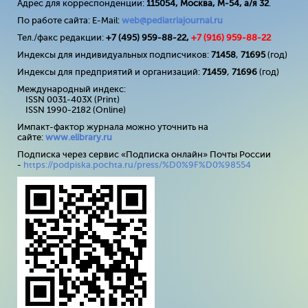
Адрес для корреспонденции:
115054, Москва, М-54, а/я 32
.
По работе сайта: E-Mail:
web@pediatriajournal.ru
Тел./факс редакции:
+7 (495) 959-88-22,
+7 (
916
) 959-88-22
Индексы для индивидуальных подписчиков:
71458
,
71695
(год)
Индексы для предприятий и организаций:
71459
,
71696
(год)
Международный индекс:
ISSN 0031-403X (Print)
ISSN 1990-2182 (Online)
Импакт-фактор журнала можно уточнить на
сайте:
www
.
elibrary
.
ru
Подписка через сервис «Подписка онлайн» Почты России
-
https://podpiska.pochta.ru/press/%D0%9F%D0%98554