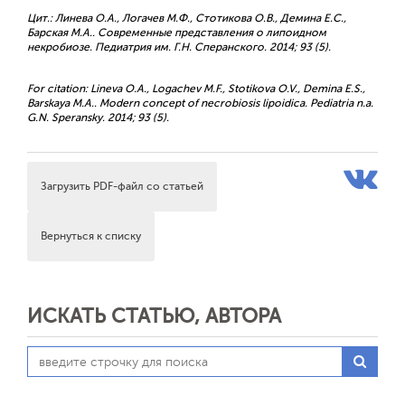
Цит.: Линева О.А., Логачев М.Ф., Стотикова О.В., Демина Е.С.,
Барская М.А.. Современные представления о липоидном
некробиозе. Педиатрия им. Г.Н. Сперанского. 2014; 93 (5).
For citation: Lineva O.A., Logachev M.F., Stotikova O.V., Demina E.S.,
Barskaya M.A.. Modern concept of necrobiosis lipoidica. Pediatria n.a.
G.N. Speransky. 2014; 93 (5).
Загрузить PDF-файл со статьей
Вернуться к списку
ИСКАТЬ СТАТЬЮ, АВТОРА