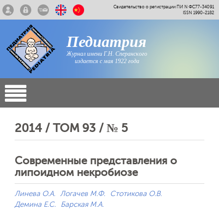
Свидетельство о регистрации ПИ N ФС77-34091
ISSN 1990-2182
Педиатрия
Журнал имени Г.Н. Сперанского
издается с мая 1922 года
2014 / ТОМ 93 / № 5
Современные представления о
липоидном некробиозе
Линева О.А.
Логачев М.Ф.
Стотикова О.В.
Демина Е.С.
Барская М.А.