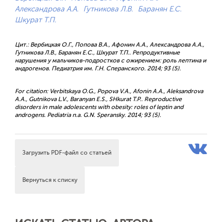
Александрова А.А.
Гутникова Л.В.
Баранян Е.С.
Шкурат Т.П.
Цит.: Вербицкая О.Г., Попова В.А., Афонин А.А., Александрова А.А.,
Гутникова Л.В., Баранян Е.С., Шкурат Т.П.. Репродуктивные
нарушения у мальчиков-подростков с ожирением: роль лептина и
андрогенов. Педиатрия им. Г.Н. Сперанского. 2014; 93 (5).
For citation: Verbitskaya O.G., Popova V.A., Afonin A.A., Aleksandrova
A.A., Gutnikova L.V., Baranyan E.S., SHkurat T.P.. Reproductive
disorders in male adolescents with obesity: roles of leptin and
androgens. Pediatria n.a. G.N. Speransky. 2014; 93 (5).
Загрузить PDF-файл со статьей
Вернуться к списку