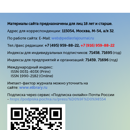
Материалы сайта предназначены для лиц 18 лет и старше.
Адрес для корреспонденции:
115054, Москва, М-54, а/я 32
.
По работе сайта: E-Mail:
web@pediatriajournal.ru
Тел./факс редакции:
+7 (495) 959-88-22,
+7 (
916
) 959-88-22
Индексы для индивидуальных подписчиков:
71458
,
71695
(год)
Индексы для предприятий и организаций:
71459
,
71696
(год)
Международный индекс:
ISSN 0031-403X (Print)
ISSN 1990-2182 (Online)
Импакт-фактор журнала можно уточнить на
сайте:
www
.
elibrary
.
ru
Подписка через сервис «Подписка онлайн» Почты России
-
https://podpiska.pochta.ru/press/%D0%9F%D0%98554