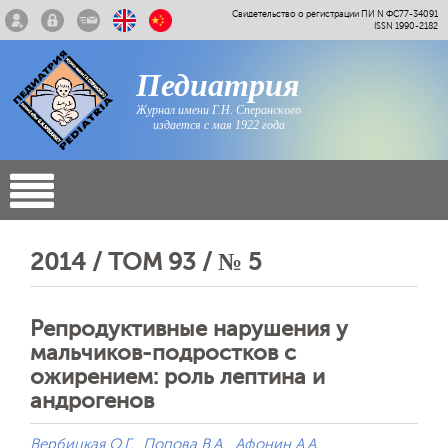
Свидетельство о регистрации ПИ N ФС77-34091
ISSN 1990-2182
Педиатрия
Журнал имени Г.Н. Сперанского
издается с мая 1922 года
2014 / ТОМ 93 / № 5
Репродуктивные нарушения у
мальчиков-подростков с
ожирением: роль лептина и
андрогенов
Вербицкая О.Г.
Попова В.А.
Афонин А.А.