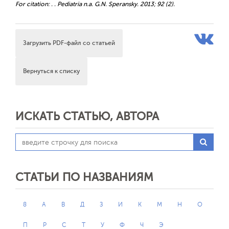
For citation: . . Pediatria n.a. G.N. Speransky. 2013; 92 (2).
Загрузить PDF-файл со статьей
Вернуться к списку
ИСКАТЬ СТАТЬЮ, АВТОРА
СТАТЬИ ПО НАЗВАНИЯМ
8
А
В
Д
З
И
К
М
Н
О
П
Р
С
Т
У
Ф
Ч
Э