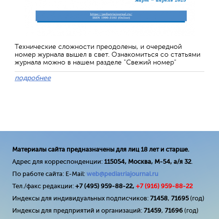
Технические сложности преодолены, и очередной
номер журнала вышел в свет. Ознакомиться со статьями
журнала можно в нашем разделе "Свежий номер"
подробнее
Материалы сайта предназначены для лиц 18 лет и старше.
Адрес для корреспонденции:
115054, Москва, М-54, а/я 32
.
По работе сайта: E-Mail:
web@pediatriajournal.ru
Тел./факс редакции:
+7 (495) 959-88-22,
+7 (
916
) 959-88-22
Индексы для индивидуальных подписчиков:
71458
,
71695
(год)
Индексы для предприятий и организаций:
71459
,
71696
(год)