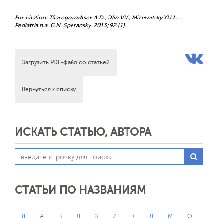
For citation: TSaregorodtsev A.D., Dlin V.V., Mizernitsky YU.L.. .
Pediatria n.a. G.N. Speransky. 2013; 92 (1).
Загрузить PDF-файл со статьей
Вернуться к списку
ИСКАТЬ СТАТЬЮ, АВТОРА
СТАТЬИ ПО НАЗВАНИЯМ
8
А
В
Д
З
И
К
Л
М
О