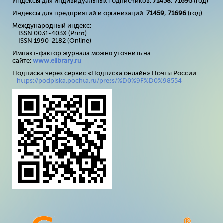
Индексы для индивидуальных подписчиков:
71458
,
71695
(год)
Индексы для предприятий и организаций:
71459
,
71696
(год)
Международный индекс:
ISSN 0031-403X (Print)
ISSN 1990-2182 (Online)
Импакт-фактор журнала можно уточнить на
сайте:
www
.
elibrary
.
ru
Подписка через сервис «Подписка онлайн» Почты России
-
https://podpiska.pochta.ru/press/%D0%9F%D0%98554