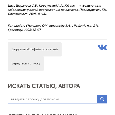
Цит.: Шарапова О.В., Корсунский А.А.. XXI век — инфекционные
заболевания у детей отступают, но не сдаются. Педиатрия им. Г.Н.
Сперанского. 2003; 82 (3).
For citation: SHarapova O.V., Korsunskiy A.A.. . Pediatria n.a. G.N.
Speransky. 2003; 82 (3).
Загрузить PDF-файл со статьей
Вернуться к списку
ИСКАТЬ СТАТЬЮ, АВТОРА