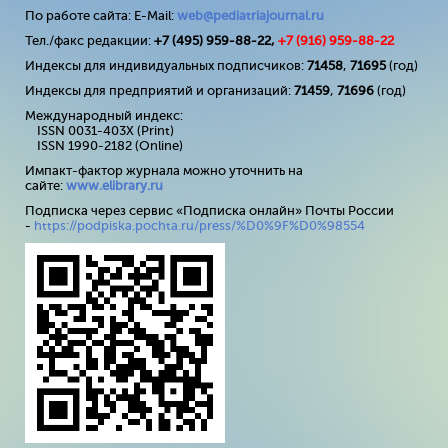
По работе сайта: E-Mail:
web@pediatriajournal.ru
Тел./факс редакции:
+7 (495) 959-88-22,
+7 (
916
) 959-88-22
Индексы для индивидуальных подписчиков:
71458
,
71695
(год)
Индексы для предприятий и организаций:
71459
,
71696
(год)
Международный индекс:
ISSN 0031-403X (Print)
ISSN 1990-2182 (Online)
Импакт-фактор журнала можно уточнить на
сайте:
www
.
elibrary
.
ru
Подписка через сервис «Подписка онлайн» Почты России
-
https://podpiska.pochta.ru/press/%D0%9F%D0%98554