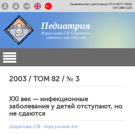
Свидетельство о регистрации ПИ N ФС77-34091
ISSN 1990-2182
Педиатрия
Журнал имени Г.Н. Сперанского
издается с мая 1922 года
2003 / ТОМ 82 / № 3
XXI век — инфекционные
заболевания у детей отступают, но
не сдаются
Шарапова О.В.
Корсунский А.А.