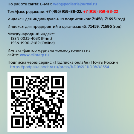
По работе сайта: E-Mail:
web@pediatriajournal.ru
Тел./факс редакции:
+7 (495) 959-88-22,
+7 (
916
) 959-88-22
Индексы для индивидуальных подписчиков:
71458
,
71695
(год)
Индексы для предприятий и организаций:
71459
,
71696
(год)
Международный индекс:
ISSN 0031-403X (Print)
ISSN 1990-2182 (Online)
Импакт-фактор журнала можно уточнить на
сайте:
www
.
elibrary
.
ru
Подписка через сервис «Подписка онлайн» Почты России
-
https://podpiska.pochta.ru/press/%D0%9F%D0%98554