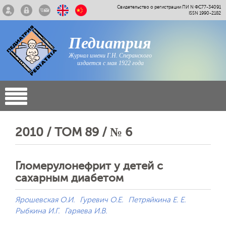
Свидетельство о регистрации ПИ N ФС77-34091
ISSN 1990-2182
Педиатрия
Журнал имени Г.Н. Сперанского
издается с мая 1922 года
2010 / ТОМ 89 / № 6
Гломерулонефрит у детей с
сахарным диабетом
Ярошевская О.И.
Гуревич О.Е.
Петряйкина Е. Е.
Рыбкина И.Г.
Гаряева И.В.