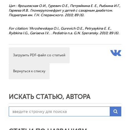
Цит.: Ярошевская О.И., Гуревич О.Е., Петряйкина Е. Е., Рыбкина И.Г.,
Гаряева И.В.. Гломерулонефрит у детей с сахарным диабетом.
Педиатрия им. Г.Н. Сперанского. 2010; 89 (6).
For citation: YAroshevskaya O.I., Gurevich O.E., Petryaykina E. E.,
Ryibkina I.G., Gariaeva I.V.. . Pediatria n.a. G.N. Speransky. 2010; 89 (6).
Загрузить PDF-файл со статьей
Вернуться к списку
ИСКАТЬ СТАТЬЮ, АВТОРА