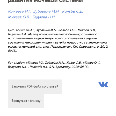
развития мочевой системы
Михеева И.Г.
Зубавина М.Н.
Кольбе О.Б.
Михеев О.В.
Бадяева Н.И.
Цит.: Михеева И.Г., Зубавина М.Н., Кольбе О.Б., Михеев О.В.,
Бадяева Н.И.. Метод конъюнктивальной биомикроскопии с
использованием видеокамеры нового поколения в оценке
состояния микроциркуляции у детей и подростков с аномалиями
развития мочевой системы. Педиатрия им. Г.Н. Сперанского. 2010;
89 (6).
For citation: Miheeva I.G., Zubavina M.N., Kolbe O.B., Miheev O.V.,
Badyaeva N.I.. . Pediatria n.a. G.N. Speransky. 2010; 89 (6).
Загрузить PDF-файл со статьей
Вернуться к списку