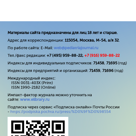
Материалы сайта предназначены для лиц 18 лет и старше.
Адрес для корреспонденции:
115054, Москва, М-54, а/я 32
.
По работе сайта: E-Mail:
web@pediatriajournal.ru
Тел./факс редакции:
+7 (495) 959-88-22,
+7 (
916
) 959-88-22
Индексы для индивидуальных подписчиков:
71458
,
71695
(год)
Индексы для предприятий и организаций:
71459
,
71696
(год)
Международный индекс:
ISSN 0031-403X (Print)
ISSN 1990-2182 (Online)
Импакт-фактор журнала можно уточнить на
сайте:
www
.
elibrary
.
ru
Подписка через сервис «Подписка онлайн» Почты России
-
https://podpiska.pochta.ru/press/%D0%9F%D0%98554