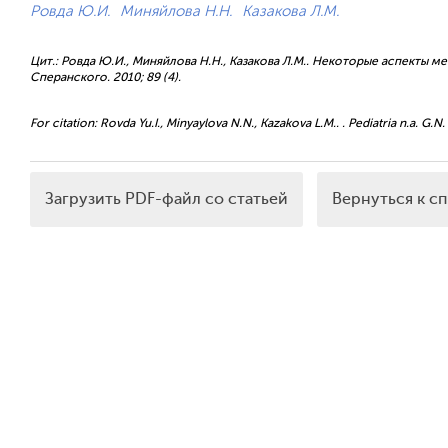
Ровда Ю.И.
Миняйлова Н.Н.
Казакова Л.М.
Цит.: Ровда Ю.И., Миняйлова Н.Н., Казакова Л.М.. Некоторые аспекты м
Сперанского. 2010; 89 (4).
For citation: Rovda Yu.I., Minyaylova N.N., Kazakova L.M.. . Pediatria n.a. G.N.
Загрузить PDF-файл со статьей
Вернуться к с