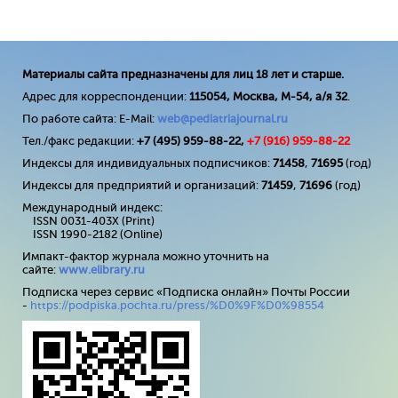
Материалы сайта предназначены для лиц 18 лет и старше.
Адрес для корреспонденции:
115054, Москва, М-54, а/я 32
.
По работе сайта: E-Mail:
web@pediatriajournal.ru
Тел./факс редакции:
+7 (495) 959-88-22,
+7 (
916
) 959-88-22
Индексы для индивидуальных подписчиков:
71458
,
71695
(год)
Индексы для предприятий и организаций:
71459
,
71696
(год)
Международный индекс:
ISSN 0031-403X (Print)
ISSN 1990-2182 (Online)
Импакт-фактор журнала можно уточнить на
сайте:
www
.
elibrary
.
ru
Подписка через сервис «Подписка онлайн» Почты России
-
https://podpiska.pochta.ru/press/%D0%9F%D0%98554