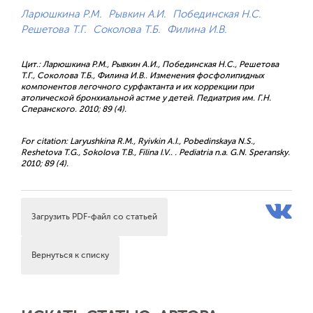
Ларюшкина Р.М.
Рывкин А.И.
Побединская Н.С.
Решетова Т.Г.
Соколова Т.Б.
Филина И.В.
Цит.: Ларюшкина Р.М., Рывкин А.И., Побединская Н.С., Решетова
Т.Г., Соколова Т.Б., Филина И.В.. Изменения фосфолипидных
компонентов легочного сурфактанта и их коррекции при
атопической бронхиальной астме у детей. Педиатрия им. Г.Н.
Сперанского. 2010; 89 (4).
For citation: Laryushkina R.M., Ryivkin A.I., Pobedinskaya N.S.,
Reshetova T.G., Sokolova T.B., Filina I.V.. . Pediatria n.a. G.N. Speransky.
2010; 89 (4).
Загрузить PDF-файл со статьей
Вернуться к списку