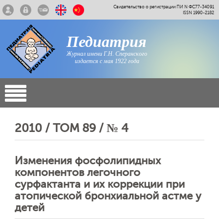
Свидетельство о регистрации ПИ N ФС77-34091
ISSN 1990-2182
Педиатрия
Журнал имени Г.Н. Сперанского
издается с мая 1922 года
2010 / ТОМ 89 / № 4
Изменения фосфолипидных
компонентов легочного
сурфактанта и их коррекции при
атопической бронхиальной астме у
детей