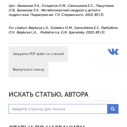
Цит.: Балыкова Л.А., Солдатов О.М., Самошкина Е.С., Пашуткина
О.В., Балыкова Л.А.. Метаболический синдром у детей и
подростков. Педиатрия им. Г.Н. Сперанского. 2010; 89 (3).
For citation: Balykova L.A., Soldatov O.M., Samoshkina E.S., Pashutkina
O.V., Balykova L.A.. . Pediatria n.a. G.N. Speransky. 2010; 89 (3).
Загрузить PDF-файл со статьей
Вернуться к списку
ИСКАТЬ СТАТЬЮ, АВТОРА