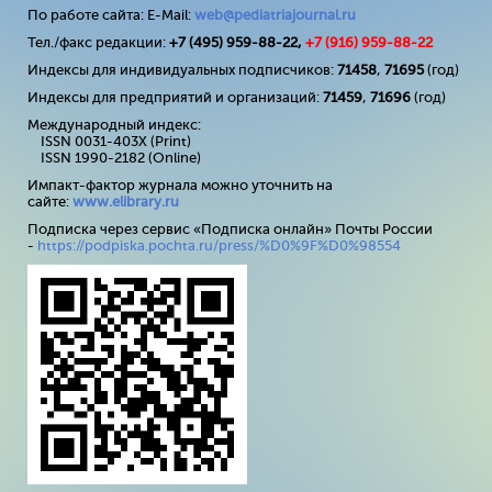
По работе сайта: E-Mail:
web@pediatriajournal.ru
Тел./факс редакции:
+7 (495) 959-88-22,
+7 (
916
) 959-88-22
Индексы для индивидуальных подписчиков:
71458
,
71695
(год)
Индексы для предприятий и организаций:
71459
,
71696
(год)
Международный индекс:
ISSN 0031-403X (Print)
ISSN 1990-2182 (Online)
Импакт-фактор журнала можно уточнить на
сайте:
www
.
elibrary
.
ru
Подписка через сервис «Подписка онлайн» Почты России
-
https://podpiska.pochta.ru/press/%D0%9F%D0%98554