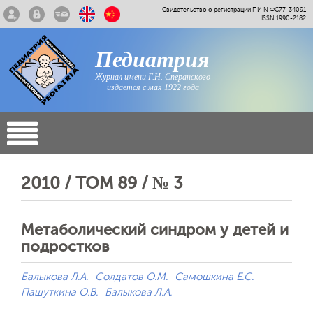
Свидетельство о регистрации ПИ N ФС77-34091
ISSN 1990-2182
Педиатрия
Журнал имени Г.Н. Сперанского
издается с мая 1922 года
2010 / ТОМ 89 / № 3
Метаболический синдром у детей и
подростков
Балыкова Л.А.
Солдатов О.М.
Самошкина Е.С.
Пашуткина О.В.
Балыкова Л.А.