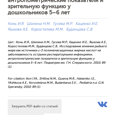
антропометрические показатели и
зрительную функцию у
дошкольников 5–6 лет
Конь И.Я.
Шилина Н.М.
Гусева М.Р.
Хаценко И.Е.
Яшкова А.Е.
Коростелева М.М.
Буданцева С.В.
Цит.: Конь И.Я., Шилина Н.М., Гусева М.Р., Хаценко И.Е., Яшкова А.Е.,
Коростелева М.М., Буданцева С.В.. Исследование влияния рыбьего
жира как источника ω-3 полиненасыщенных жирных кислот на
заболеваемость острыми респираторными инфекциями,
антропометрические показатели и зрительную функцию у
дошкольников 5–6 лет. Педиатрия им. Г.Н. Сперанского. 2010; 89
(1).
For citation: Kon I.YA., SHilina N.M., Guseva M.R., Hatsenko I.E.,
YAshkova A.E., Korosteleva M.M., Budantseva S.V.. . Pediatria n.a. G.N.
Speransky. 2010; 89 (1).
Загрузить PDF-файл со статьей