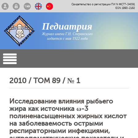
Свидетельство о регистрации ПИ N ФС77-34091
ISSN 1990-2182
Педиатрия
Журнал имени Г.Н. Сперанского
издается с мая 1922 года
2010 / ТОМ 89 / № 1
Исследование влияния рыбьего
жира как источника ω-3
полиненасыщенных жирных кислот
на заболеваемость острыми
респираторными инфекциями,