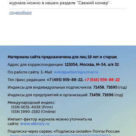
журнала можно в нашем разделе "Свежий номер"
подробнее
Материалы сайта предназначены для лиц 18 лет и старше.
Адрес для корреспонденции:
115054, Москва, М-54, а/я 32
.
По работе сайта: E-Mail:
web@pediatriajournal.ru
Тел./факс редакции:
+7 (495) 959-88-22,
+7 (
916
) 959-88-22
Индексы для индивидуальных подписчиков:
71458
,
71695
(год)
Индексы для предприятий и организаций:
71459
,
71696
(год)
Международный индекс:
ISSN 0031-403X (Print)
ISSN 1990-2182 (Online)
Импакт-фактор журнала можно уточнить на
сайте:
www
.
elibrary
.
ru
Подписка через сервис «Подписка онлайн» Почты России
-
https://podpiska.pochta.ru/press/%D0%9F%D0%98554