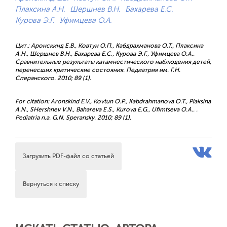
Плаксина А.Н.
Шершнев В.Н.
Бахарева Е.С.
Курова Э.Г.
Уфимцева О.А.
Цит.: Аронскинд Е.В., Ковтун О.П., Кабдрахманова О.Т., Плаксина
А.Н., Шершнев В.Н., Бахарева Е.С., Курова Э.Г., Уфимцева О.А..
Сравнительные результаты катамнестического наблюдения детей,
перенесших критические состояния. Педиатрия им. Г.Н.
Сперанского. 2010; 89 (1).
For citation: Aronskind E.V., Kovtun O.P., Kabdrahmanova O.T., Plaksina
A.N., SHershnev V.N., Bahareva E.S., Kurova E.G., Ufimtseva O.A.. .
Pediatria n.a. G.N. Speransky. 2010; 89 (1).
Загрузить PDF-файл со статьей
Вернуться к списку