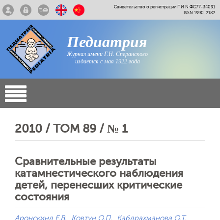
Свидетельство о регистрации ПИ N ФС77-34091
ISSN 1990-2182
Педиатрия
Журнал имени Г.Н. Сперанского
издается с мая 1922 года
2010 / ТОМ 89 / № 1
Сравнительные результаты
катамнестического наблюдения
детей, перенесших критические
состояния
Аронскинд Е.В.
Ковтун О.П.
Кабдрахманова О.Т.