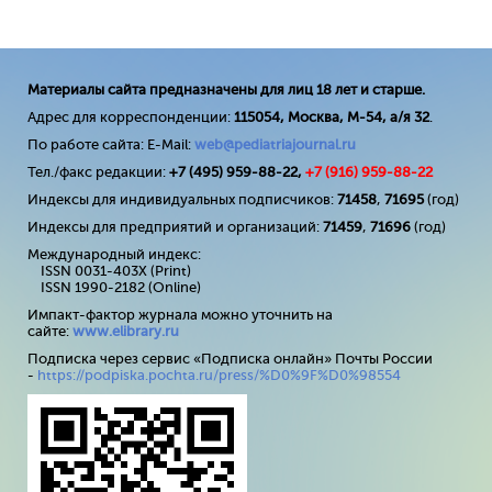
Материалы сайта предназначены для лиц 18 лет и старше.
Адрес для корреспонденции:
115054, Москва, М-54, а/я 32
.
По работе сайта: E-Mail:
web@pediatriajournal.ru
Тел./факс редакции:
+7 (495) 959-88-22,
+7 (
916
) 959-88-22
Индексы для индивидуальных подписчиков:
71458
,
71695
(год)
Индексы для предприятий и организаций:
71459
,
71696
(год)
Международный индекс:
ISSN 0031-403X (Print)
ISSN 1990-2182 (Online)
Импакт-фактор журнала можно уточнить на
сайте:
www
.
elibrary
.
ru
Подписка через сервис «Подписка онлайн» Почты России
-
https://podpiska.pochta.ru/press/%D0%9F%D0%98554