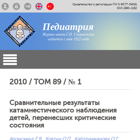
Свидетельство о регистрации ПИ N ФС77-34091
ISSN 1990-2182
Педиатрия
Журнал имени Г.Н. Сперанского
издается с мая 1922 года
2010 / ТОМ 89 / № 1
Сравнительные результаты
катамнестического наблюдения
детей, перенесших критические
состояния
Аронскинд Е.В.
Ковтун О.П.
Кабдрахманова О.Т.