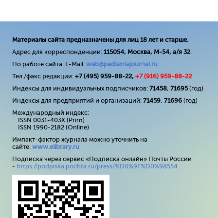
Материалы сайта предназначены для лиц 18 лет и старше.
Адрес для корреспонденции:
115054, Москва, М-54, а/я 32
.
По работе сайта: E-Mail:
web@pediatriajournal.ru
Тел./факс редакции:
+7 (495) 959-88-22,
+7 (
916
) 959-88-22
Индексы для индивидуальных подписчиков:
71458
,
71695
(год)
Индексы для предприятий и организаций:
71459
,
71696
(год)
Международный индекс:
ISSN 0031-403X (Print)
ISSN 1990-2182 (Online)
Импакт-фактор журнала можно уточнить на
сайте:
www
.
elibrary
.
ru
Подписка через сервис «Подписка онлайн» Почты России
-
https://podpiska.pochta.ru/press/%D0%9F%D0%98554