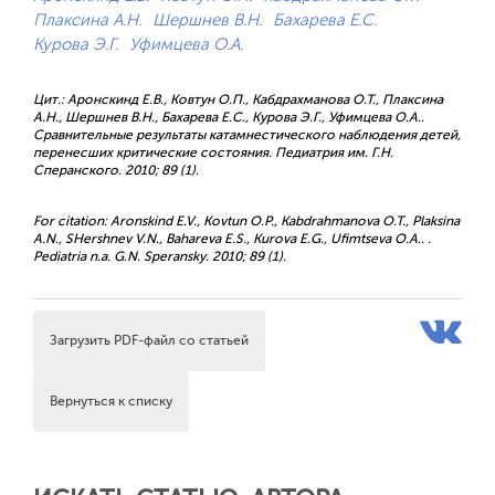
Плаксина А.Н.
Шершнев В.Н.
Бахарева Е.С.
Курова Э.Г.
Уфимцева О.А.
Цит.: Аронскинд Е.В., Ковтун О.П., Кабдрахманова О.Т., Плаксина
А.Н., Шершнев В.Н., Бахарева Е.С., Курова Э.Г., Уфимцева О.А..
Сравнительные результаты катамнестического наблюдения детей,
перенесших критические состояния. Педиатрия им. Г.Н.
Сперанского. 2010; 89 (1).
For citation: Aronskind E.V., Kovtun O.P., Kabdrahmanova O.T., Plaksina
A.N., SHershnev V.N., Bahareva E.S., Kurova E.G., Ufimtseva O.A.. .
Pediatria n.a. G.N. Speransky. 2010; 89 (1).
Загрузить PDF-файл со статьей
Вернуться к списку