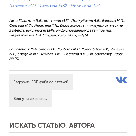
Ванеева Н.П.
Снегова Н.Ф.
Никитина Т.Н.
Цит.: Пахомов Д.В., Костинов М.П., Поддубиков А.В., Ванеева Н.П.,
Снегова Н.Ф., Никитина Т.Н.. Безопасность и иммунологические
эффекты вакцинации ВИЧ>инфицированных детей против.
Педиатрия им. Г.Н. Сперанского. 2009; 88 (5).
For citation: Pakhomov D.V., Kostinov M.P., Poddubikov A.V., Vaneeva
N.P., Snegova N.F., Nikitina T.N.. . Pediatria n.a. G.N. Speransky. 2009;
88 (5).
Загрузить PDF-файл со статьей
Вернуться к списку
ИСКАТЬ СТАТЬЮ, АВТОРА