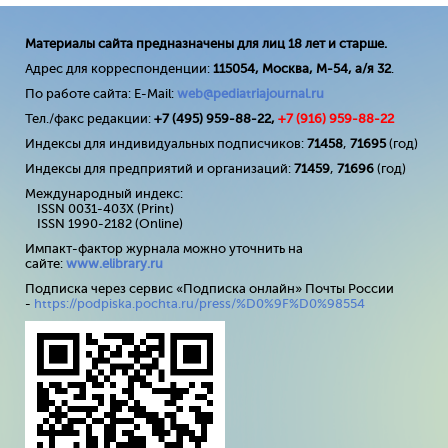
Материалы сайта предназначены для лиц 18 лет и старше.
Адрес для корреспонденции:
115054, Москва, М-54, а/я 32
.
По работе сайта: E-Mail:
web@pediatriajournal.ru
Тел./факс редакции:
+7 (495) 959-88-22,
+7 (
916
) 959-88-22
Индексы для индивидуальных подписчиков:
71458
,
71695
(год)
Индексы для предприятий и организаций:
71459
,
71696
(год)
Международный индекс:
ISSN 0031-403X (Print)
ISSN 1990-2182 (Online)
Импакт-фактор журнала можно уточнить на
сайте:
www
.
elibrary
.
ru
Подписка через сервис «Подписка онлайн» Почты России
-
https://podpiska.pochta.ru/press/%D0%9F%D0%98554