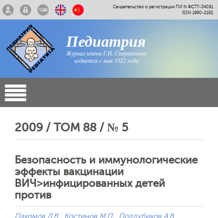
Свидетельство о регистрации ПИ N ФС77-34091
ISSN 1990-2182
Педиатрия
Журнал имени Г.Н. Сперанского
издается с мая 1922 года
2009 / ТОМ 88 / № 5
Безопасность и иммунологические
эффекты вакцинации
ВИЧ>инфицированных детей
против
Пахомов Д.В.
Костинов М.П.
Поддубиков А.В.