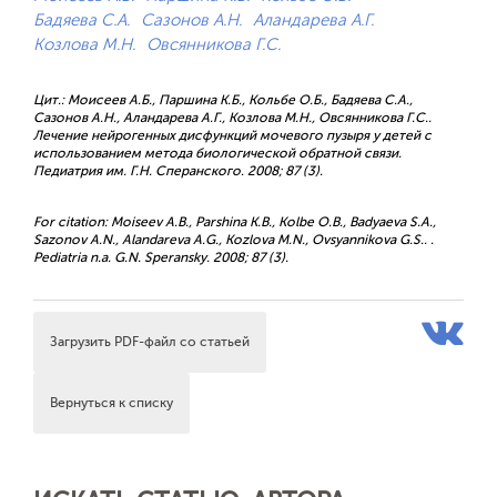
Бадяева С.А.
Сазонов А.Н.
Аландарева А.Г.
Козлова М.Н.
Овсянникова Г.С.
Цит.: Моисеев А.Б., Паршина К.Б., Кольбе О.Б., Бадяева С.А.,
Сазонов А.Н., Аландарева А.Г., Козлова М.Н., Овсянникова Г.С..
Лечение нейрогенных дисфункций мочевого пузыря у детей с
использованием метода биологической обратной связи.
Педиатрия им. Г.Н. Сперанского. 2008; 87 (3).
For citation: Moiseev A.B., Parshina K.B., Kolbe O.B., Badyaeva S.A.,
Sazonov A.N., Alandareva A.G., Kozlova M.N., Ovsyannikova G.S.. .
Pediatria n.a. G.N. Speransky. 2008; 87 (3).
Загрузить PDF-файл со статьей
Вернуться к списку