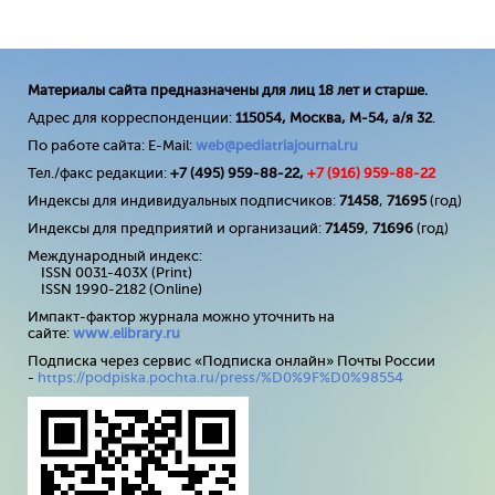
Материалы сайта предназначены для лиц 18 лет и старше.
Адрес для корреспонденции:
115054, Москва, М-54, а/я 32
.
По работе сайта: E-Mail:
web@pediatriajournal.ru
Тел./факс редакции:
+7 (495) 959-88-22,
+7 (
916
) 959-88-22
Индексы для индивидуальных подписчиков:
71458
,
71695
(год)
Индексы для предприятий и организаций:
71459
,
71696
(год)
Международный индекс:
ISSN 0031-403X (Print)
ISSN 1990-2182 (Online)
Импакт-фактор журнала можно уточнить на
сайте:
www
.
elibrary
.
ru
Подписка через сервис «Подписка онлайн» Почты России
-
https://podpiska.pochta.ru/press/%D0%9F%D0%98554