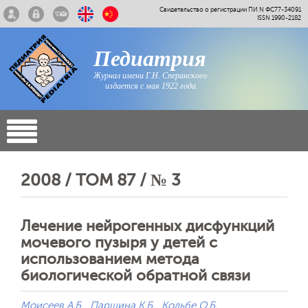
Свидетельство о регистрации ПИ N ФС77-34091
ISSN 1990-2182
Педиатрия
Журнал имени Г.Н. Сперанского
издается с мая 1922 года
2008 / ТОМ 87 / № 3
Лечение нейрогенных дисфункций
мочевого пузыря у детей с
использованием метода
биологической обратной связи
Моисеев А.Б.
Паршина К.Б.
Кольбе О.Б.