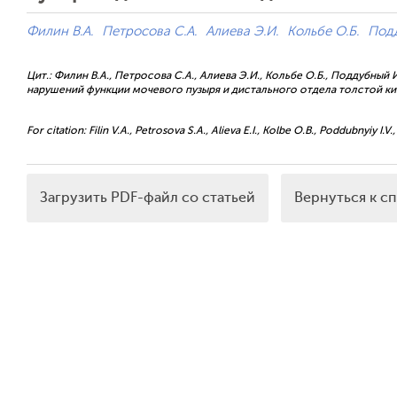
Филин В.А.
Петросова С.А.
Алиева Э.И.
Кольбе О.Б.
Подд
Цит.: Филин В.А., Петросова С.А., Алиева Э.И., Кольбе О.Б., Поддубный
нарушений функции мочевого пузыря и дистального отдела толстой кишки
For citation: Filin V.A., Petrosova S.A., Alieva E.I., Kolbe O.B., Poddubnyiy I.V.,
Загрузить PDF-файл со статьей
Вернуться к с