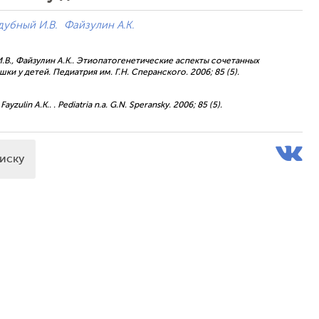
убный И.В.
Файзулин А.К.
 И.В., Файзулин А.К.. Этиопатогенетические аспекты сочетанных
 у детей. Педиатрия им. Г.Н. Сперанского. 2006; 85 (5).
 Fayzulin A.K.. . Pediatria n.a. G.N. Speransky. 2006; 85 (5).
писку