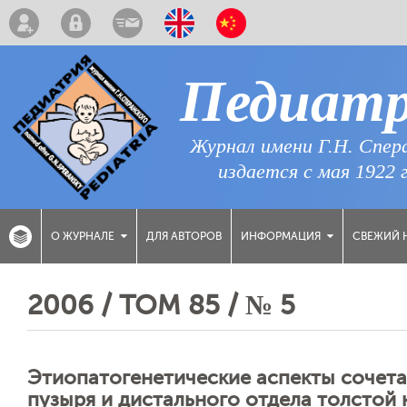
Педиат
Журнал имени Г.Н. Спер
издается с мая 1922 
ДЛЯ АВТОРОВ
СВЕЖИЙ 
О ЖУРНАЛЕ
ИНФОРМАЦИЯ
2006 / ТОМ 85 / № 5
Этиопатогенетические аспекты сочет
пузыря и дистального отдела толстой 