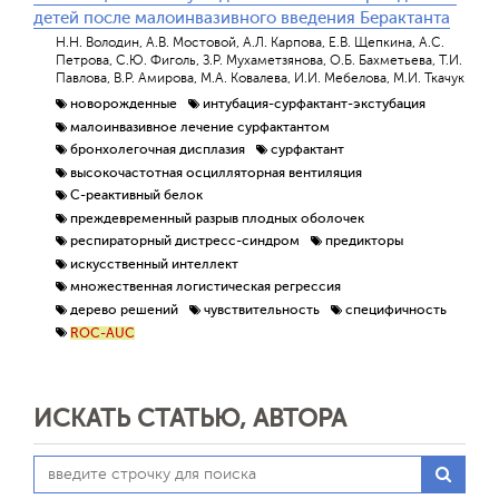
детей после малоинвазивного введения Берактанта
Н.Н. Володин, А.В. Мостовой, А.Л. Карпова, Е.В. Щепкина, А.С.
Петрова, С.Ю. Фиголь, З.Р. Мухаметзянова, О.Б. Бахметьева, Т.И.
Павлова, В.Р. Амирова, М.А. Ковалева, И.И. Мебелова, М.И. Ткачук
новорожденные
интубация-сурфактант-экстубация
малоинвазивное лечение сурфактантом
бронхолегочная дисплазия
сурфактант
высокочастотная осцилляторная вентиляция
С-реактивный белок
преждевременный разрыв плодных оболочек
респираторный дистресс-синдром
предикторы
искусственный интеллект
множественная логистическая регрессия
дерево решений
чувствительность
специфичность
ROC-AUC
ИСКАТЬ СТАТЬЮ, АВТОРА