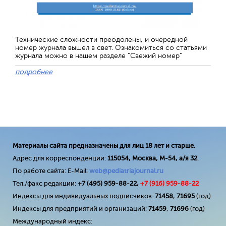
Технические сложности преодолены, и очередной
номер журнала вышел в свет. Ознакомиться со статьями
журнала можно в нашем разделе "Свежий номер"
подробнее
Материалы сайта предназначены для лиц 18 лет и старше.
Адрес для корреспонденции:
115054, Москва, М-54, а/я 32
.
По работе сайта: E-Mail:
web@pediatriajournal.ru
Тел./факс редакции:
+7 (495) 959-88-22,
+7 (
916
) 959-88-22
Индексы для индивидуальных подписчиков:
71458
,
71695
(год)
Индексы для предприятий и организаций:
71459
,
71696
(год)
Международный индекс: