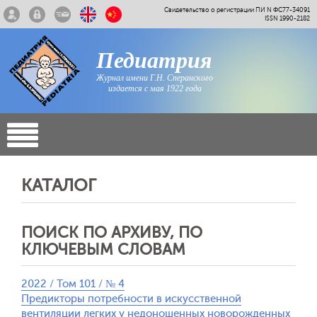
Свидетельство о регистрации ПИ N ФС77-34091
ISSN 1990-2182
Педиатрия
Журнал имени Г.Н. Сперанского
издается с мая 1922 года
КАТАЛОГ
ПОИСК ПО АРХИВУ, ПО
КЛЮЧЕВЫМ СЛОВАМ
2022 / Том 101 / № 4
Предикторы потребности в искусственной
вентиляции легких у недоношенных новорожденных