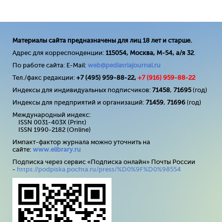
Материалы сайта предназначены для лиц 18 лет и старше.
Адрес для корреспонденции:
115054, Москва, М-54, а/я 32
.
По работе сайта: E-Mail:
web@pediatriajournal.ru
Тел./факс редакции:
+7 (495) 959-88-22,
+7 (
916
) 959-88-22
Индексы для индивидуальных подписчиков:
71458
,
71695
(год)
Индексы для предприятий и организаций:
71459
,
71696
(год)
Международный индекс:
ISSN 0031-403X (Print)
ISSN 1990-2182 (Online)
Импакт-фактор журнала можно уточнить на
сайте:
www
.
elibrary
.
ru
Подписка через сервис «Подписка онлайн» Почты России
-
https://podpiska.pochta.ru/press/%D0%9F%D0%98554