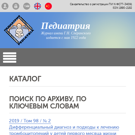
Свидетельство о регистрации ПИ N ФС77-34091
ISSN 1990-2182
Педиатрия
Журнал имени Г.Н. Сперанского
издается с мая 1922 года
КАТАЛОГ
ПОИСК ПО АРХИВУ, ПО
КЛЮЧЕВЫМ СЛОВАМ
2019 / Том 98 / № 2
Дифференциальный диагноз и подходы к лечению
тромбоцитопений у детей первого месяца жизни