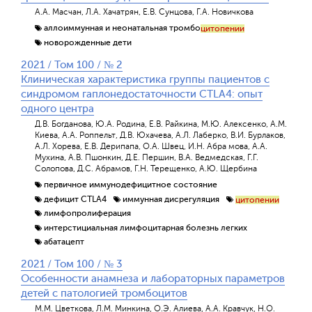
А.А. Масчан, Л.А. Хачатрян, Е.В. Сунцова, Г.А. Новичкова
аллоиммунная и неонатальная тромбо
цитопении
новорожденные дети
2021 / Том 100 / № 2
Клиническая характеристика группы пациентов с
синдромом гаплонедостаточности CTLA4: опыт
одного центра
Д.В. Богданова, Ю.А. Родина, Е.В. Райкина, М.Ю. Алексенко, А.М.
Киева, А.А. Роппельт, Д.В. Юхачева, А.Л. Лаберко, В.И. Бурлаков,
А.Л. Хорева, Е.В. Дерипапа, О.А. Швец, И.Н. Абра мова, А.А.
Мухина, А.В. Пшонкин, Д.Е. Першин, В.А. Ведмедская, Г.Г.
Солопова, Д.С. Абрамов, Г.Н. Терещенко, А.Ю. Щербина
первичное иммунодефицитное состояние
дефицит CTLA4
иммунная дисрегуляция
цитопении
лимфопролиферация
интерстициальная лимфоцитарная болезнь легких
абатацепт
2021 / Том 100 / № 3
Особенности анамнеза и лабораторных параметров
детей с патологией тромбоцитов
М.М. Цветкова, Л.М. Минкина, О.Э. Алиева, А.А. Кравчук, Н.О.