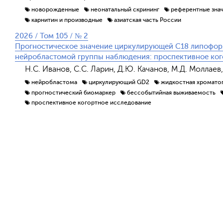
новорожденные
неонатальный скрининг
референтные зна
карнитин и производные
азиатская часть России
2026 / Том 105 / № 2
Прогностическое значение циркулирующей C18 липофор
нейробластомой группы наблюдения: проспективное ког
Н.С. Иванов, С.С. Ларин, Д.Ю. Качанов, М.Д. Моллаев,
нейробластома
циркулирующий GD2
жидкостная хромато
прогностический биомаркер
бессобытийная выживаемость
проспективное когортное исследование