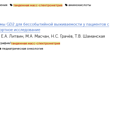
чения
аминокислоты
тандемная масс-спектрометрия
мы GD2 для бессобытийной выживаемости у пациентов с
ортное исследование
 Е.А. Литвин, М.А. Масчан, Н.С. Грачёв, Т.В. Шаманская
графия/
тандемная масс-спектрометрия
педиатрическая онкология