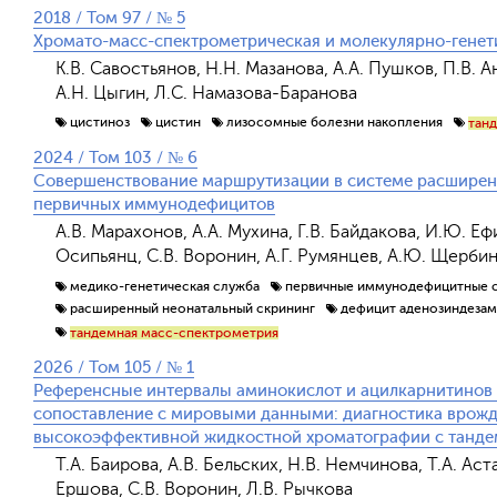
2018 / Том 97 / № 5
Хромато-масс-спектрометрическая и молекулярно-генети
К.В. Савостьянов, Н.Н. Мазанова, А.А. Пушков, П.В. 
А.Н. Цыгин, Л.С. Намазова-Баранова
цистиноз
цистин
лизосомные болезни накопления
тан
2024 / Том 103 / № 6
Совершенствование маршрутизации в системе расширенн
первичных иммунодефицитов
А.В. Марахонов, А.А. Мухина, Г.В. Байдакова, И.Ю. Еф
Осипьянц, С.В. Воронин, А.Г. Румянцев, А.Ю. Щербин
медико-генетическая служба
первичные иммунодефицитные 
расширенный неонатальный скрининг
дефицит аденозиндезам
тандемная масс-спектрометрия
2026 / Том 105 / № 1
Референсные интервалы аминокислот и ацилкарнитинов 
сопоставление с мировыми данными: диагностика врож
высокоэффективной жидкостной хроматографии с танде
Т.А. Баирова, А.В. Бельских, Н.В. Немчинова, Т.А. Аст
Ершова, С.В. Воронин, Л.В. Рычкова