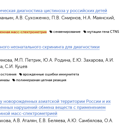
ческая диагностика цистиноза у российских детей
Ананьин, А.В. Сухоженко, П.В. Смирнов, Н.А. Маянский,
секвенирование
мутации гена CTNS
демная масс-спектрометрия
ого неонатального скрининга для диагностики
имова, М.П. Петрик, Ю.А. Родина, Е.Ю. Захарова, А.И.
а, С.И. Куцев
состояния
врожденные ошибки иммунитета
иназы
полимеразная цепная реакция
у новорожденных азиатской территории России и их
денных нарушений обмена веществ с применением
мной масс-спектрометрией
ахова, А.В. Аталян, Е.В. Беляева, А.Ю. Самбялова, О.А.