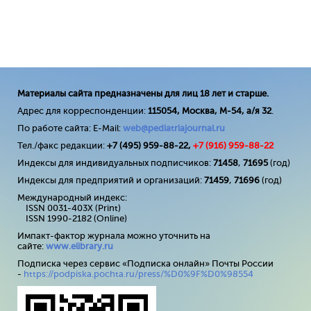
Материалы сайта предназначены для лиц 18 лет и старше.
Адрес для корреспонденции:
115054, Москва, М-54, а/я 32
.
По работе сайта: E-Mail:
web@pediatriajournal.ru
Тел./факс редакции:
+7 (495) 959-88-22,
+7 (
916
) 959-88-22
Индексы для индивидуальных подписчиков:
71458
,
71695
(год)
Индексы для предприятий и организаций:
71459
,
71696
(год)
Международный индекс:
ISSN 0031-403X (Print)
ISSN 1990-2182 (Online)
Импакт-фактор журнала можно уточнить на
сайте:
www
.
elibrary
.
ru
Подписка через сервис «Подписка онлайн» Почты России
-
https://podpiska.pochta.ru/press/%D0%9F%D0%98554