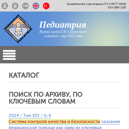
Свидетельство о регистрации ПИ N ФС77-34091
ISSN 1990-2182
Педиатрия
Журнал имени Г.Н. Сперанского
издается с мая 1922 года
КАТАЛОГ
ПОИСК ПО АРХИВУ, ПО
КЛЮЧЕВЫМ СЛОВАМ
2024 / Том 103 / № 6
Система контроля качества и безопасности
оказания
медицинской помощи как один из ключевых