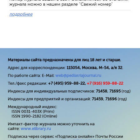
журнала можно в нашем разделе "Свежий номер"
подробнее
Материалы сайта предназначены для лиц 18 лет и старше.
Адрес для корреспонденции:
115054, Москва, М-54, а/я 32
.
По работе сайта: E-Mail:
web@pediatriajournal.ru
Тел./факс редакции:
+7 (495) 959-88-22,
+7 (
916
) 959-88-22
Индексы для индивидуальных подписчиков:
71458
,
71695
(год)
Индексы для предприятий и организаций:
71459
,
71696
(год)
Международный индекс:
ISSN 0031-403X (Print)
ISSN 1990-2182 (Online)
Импакт-фактор журнала можно уточнить на
сайте:
www
.
elibrary
.
ru
Подписка через сервис «Подписка онлайн» Почты России