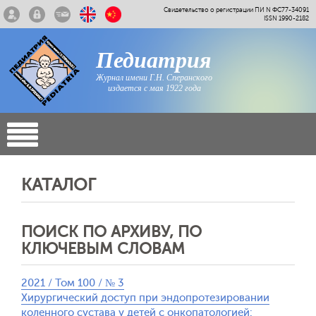
Свидетельство о регистрации ПИ N ФС77-34091
ISSN 1990-2182
Педиатрия
Журнал имени Г.Н. Сперанского
издается с мая 1922 года
КАТАЛОГ
ПОИСК ПО АРХИВУ, ПО
КЛЮЧЕВЫМ СЛОВАМ
2021 / Том 100 / № 3
Хирургический доступ при эндопротезировании
коленного сустава у детей с онкопатологией: