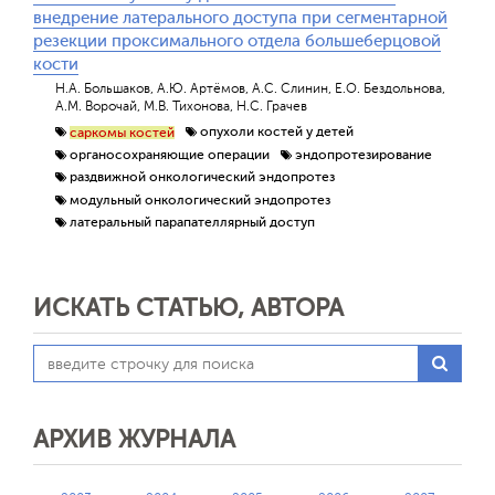
внедрение латерального доступа при сегментарной
резекции проксимального отдела большеберцовой
кости
Н.А. Большаков, А.Ю. Артёмов, А.С. Слинин, Е.О. Бездольнова,
А.М. Ворочай, М.В. Тихонова, Н.С. Грачев
опухоли костей у детей
саркомы костей
органосохраняющие операции
эндопротезирование
раздвижной онкологический эндопротез
модульный онкологический эндопротез
латеральный парапателлярный доступ
ИСКАТЬ СТАТЬЮ, АВТОРА
АРХИВ ЖУРНАЛА