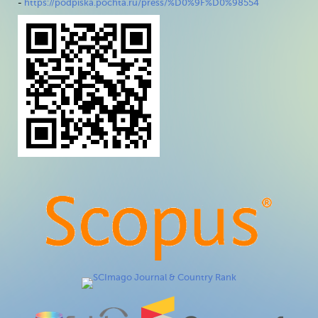
-
https://podpiska.pochta.ru/press/%D0%9F%D0%98554