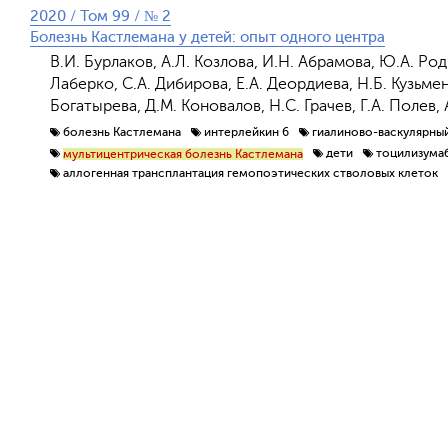
2020 / Том 99 / № 2
Болезнь Кастлемана у детей: опыт одного центра
В.И. Бурлаков, А.Л. Козлова, И.Н. Абрамова, Ю.А. Роди
Лаберко, С.А. Дибирова, Е.А. Деордиева, Н.Б. Кузьме
Богатырева, Д.М. Коновалов, Н.С. Грачев, Г.А. Полев,
болезнь Кастлемана
интерлейкин 6
гиалиново-васкулярный
дети
тоцилизума
мультицентрическая болезнь Кастлемана
аллогенная трансплантация гемопоэтических стволовых клеток