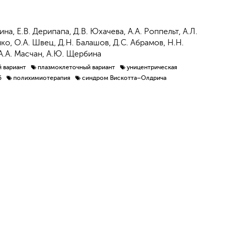
на, Е.В. Дерипапа, Д.В. Юхачева, А.А. Роппельт, А.Л.
нко, О.А. Швец, Д.Н. Балашов, Д.С. Абрамов, Н.Н.
 А.А. Масчан, А.Ю. Щербина
 вариант
плазмоклеточный вариант
уницентрическая
б
полихимиотерапия
синдром Вискотта–Олдрича