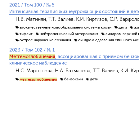
2021 / Том 100 / № 5
Интенсивная терапия жизнеугрожающих состояний в дет
Н.В. Матинян, Т.Т. Валиев, К.И. Киргизов, С.Р. Варфо
злокачественные новообразования системы крови
дети
жи
тифлит
нейтропенический энтероколит
синдром верхней 
острое нарушение сознания
синдром сдавления спинного мо
2023 / Том 102 / № 1
Метгемоглобинемия
, ассоциированная с приемом бензок
клиническое наблюдение
Н.С. Мартынова, Н.А. Батманова, Т.Т. Валиев, К.И. Ки
бензокаин
дети
метгемоглобинемия