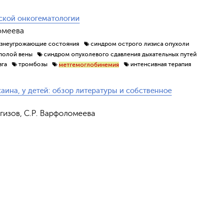
ской онкогематологии
ломеева
знеугрожающие состояния
синдром острого лизиса опухоли
полой вены
синдром опухолевого сдавления дыхательных путей
зга
тромбозы
интенсивная терапия
метгемоглобинемия
аина, у детей: обзор литературы и собственное
ргизов, С.Р. Варфоломеева