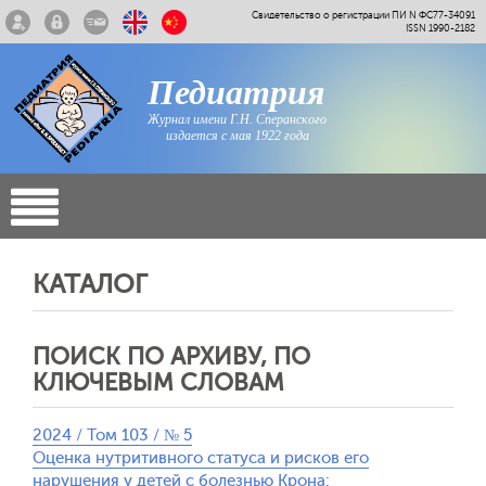
Свидетельство о регистрации ПИ N ФС77-34091
ISSN 1990-2182
Педиатрия
Журнал имени Г.Н. Сперанского
издается с мая 1922 года
КАТАЛОГ
ПОИСК ПО АРХИВУ, ПО
КЛЮЧЕВЫМ СЛОВАМ
2024 / Том 103 / № 5
Оценка нутритивного статуса и рисков его
нарушения у детей с болезнью Крона: