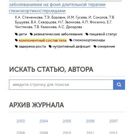
заболеваниями на фоне длительной терапии
глюкокортикостероидами
К.А. Стененкова, Т.Э. Боровик, И.М. Гусева, И. Соколов, Т.В.
Бушуева, В.А. Скворцова, Н.Г. Звонкова, А.П. Фисенко, Е.Г.
Чистякова, Т.В. Казюкова, А.С. Дроздова
дети
ревматические заболевания
пищевой статус
глюкокортикоиды
компонентный состав тела
задержка роста
нутритивный дефицит
ожирение
ИСКАТЬ СТАТЬЮ, АВТОРА
АРХИВ ЖУРНАЛА
2003
2004
2005
2006
2007
2008
2009
2010
2011
2012