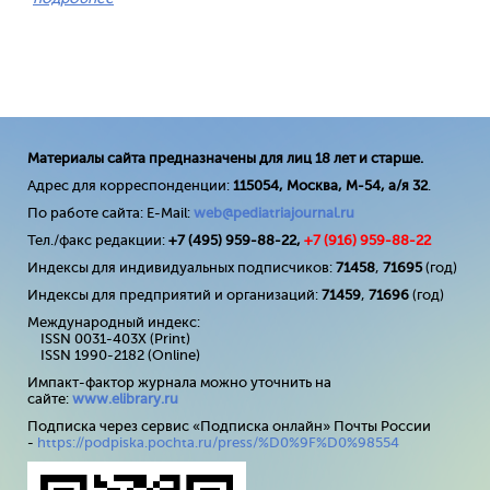
Материалы сайта предназначены для лиц 18 лет и старше.
Адрес для корреспонденции:
115054, Москва, М-54, а/я 32
.
По работе сайта: E-Mail:
web@pediatriajournal.ru
Тел./факс редакции:
+7 (495) 959-88-22,
+7 (
916
) 959-88-22
Индексы для индивидуальных подписчиков:
71458
,
71695
(год)
Индексы для предприятий и организаций:
71459
,
71696
(год)
Международный индекс:
ISSN 0031-403X (Print)
ISSN 1990-2182 (Online)
Импакт-фактор журнала можно уточнить на
сайте:
www
.
elibrary
.
ru
Подписка через сервис «Подписка онлайн» Почты России
-
https://podpiska.pochta.ru/press/%D0%9F%D0%98554