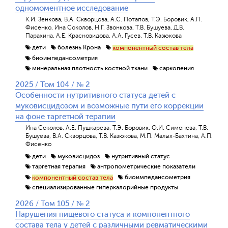
одномоментное исследование
К.И. Зенкова, В.А. Скворцова, А.С. Потапов, Т.Э. Боровик, А.П.
Фисенко, Ина Соколов, Н.Г. Звонкова, Т.В. Бушуева, Д.В.
Парахина, А.Е. Красновидова, А.А. Гусев, Т.В. Казюкова
дети
болезнь Крона
компонентный состав тела
биоимпедансометрия
минеральная плотность костной ткани
саркопения
2025 / Том 104 / № 2
Особенности нутритивного статуса детей с
муковисцидозом и возможные пути его коррекции
на фоне таргетной терапии
Ина Соколов, А.Е. Пушкарева, Т.Э. Боровик, О.И. Симонова, Т.В.
Бушуева, В.А. Скворцова, Т.В. Казюкова, М.П. Малых-Бахтина, А.П.
Фисенко
дети
муковисцидоз
нутритивный статус
таргетная терапия
антропометрические показатели
биоимпедансометрия
компонентный состав тела
специализированные гиперкалорийные продукты
2026 / Том 105 / № 2
Нарушения пищевого статуса и компонентного
состава тела у детей с различными ревматическими