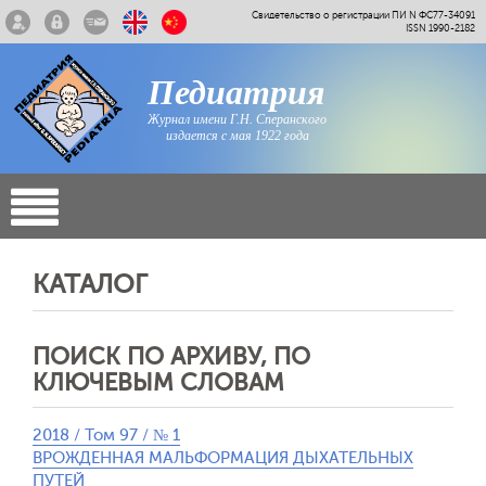
Свидетельство о регистрации ПИ N ФС77-34091
ISSN 1990-2182
Педиатрия
Журнал имени Г.Н. Сперанского
издается с мая 1922 года
КАТАЛОГ
ПОИСК ПО АРХИВУ, ПО
КЛЮЧЕВЫМ СЛОВАМ
2018 / Том 97 / № 1
ВРОЖДЕННАЯ МАЛЬФОРМАЦИЯ ДЫХАТЕЛЬНЫХ
ПУТЕЙ