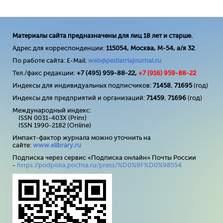
Материалы сайта предназначены для лиц 18 лет и старше.
Адрес для корреспонденции:
115054, Москва, М-54, а/я 32
.
По работе сайта: E-Mail:
web@pediatriajournal.ru
Тел./факс редакции:
+7 (495) 959-88-22,
+7 (
916
) 959-88-22
Индексы для индивидуальных подписчиков:
71458
,
71695
(год)
Индексы для предприятий и организаций:
71459
,
71696
(год)
Международный индекс:
ISSN 0031-403X (Print)
ISSN 1990-2182 (Online)
Импакт-фактор журнала можно уточнить на
сайте:
www
.
elibrary
.
ru
Подписка через сервис «Подписка онлайн» Почты России
-
https://podpiska.pochta.ru/press/%D0%9F%D0%98554