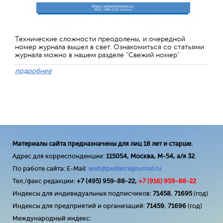
Технические сложности преодолены, и очередной
номер журнала вышел в свет. Ознакомиться со статьями
журнала можно в нашем разделе "Свежий номер"
подробнее
Материалы сайта предназначены для лиц 18 лет и старше.
Адрес для корреспонденции:
115054, Москва, М-54, а/я 32
.
По работе сайта: E-Mail:
web@pediatriajournal.ru
Тел./факс редакции:
+7 (495) 959-88-22,
+7 (
916
) 959-88-22
Индексы для индивидуальных подписчиков:
71458
,
71695
(год)
Индексы для предприятий и организаций:
71459
,
71696
(год)
Международный индекс: