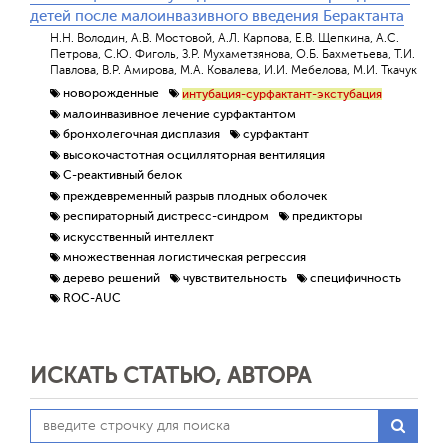
детей после малоинвазивного введения Берактанта
Н.Н. Володин, А.В. Мостовой, А.Л. Карпова, Е.В. Щепкина, А.С.
Петрова, С.Ю. Фиголь, З.Р. Мухаметзянова, О.Б. Бахметьева, Т.И.
Павлова, В.Р. Амирова, М.А. Ковалева, И.И. Мебелова, М.И. Ткачук
новорожденные
интубация-сурфактант-экстубация
малоинвазивное лечение сурфактантом
бронхолегочная дисплазия
сурфактант
высокочастотная осцилляторная вентиляция
С-реактивный белок
преждевременный разрыв плодных оболочек
респираторный дистресс-синдром
предикторы
искусственный интеллект
множественная логистическая регрессия
дерево решений
чувствительность
специфичность
ROC-AUC
ИСКАТЬ СТАТЬЮ, АВТОРА