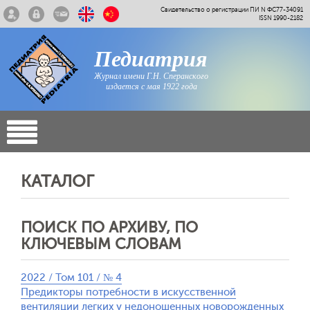
Свидетельство о регистрации ПИ N ФС77-34091
ISSN 1990-2182
Педиатрия
Журнал имени Г.Н. Сперанского
издается с мая 1922 года
КАТАЛОГ
ПОИСК ПО АРХИВУ, ПО
КЛЮЧЕВЫМ СЛОВАМ
2022 / Том 101 / № 4
Предикторы потребности в искусственной
вентиляции легких у недоношенных новорожденных