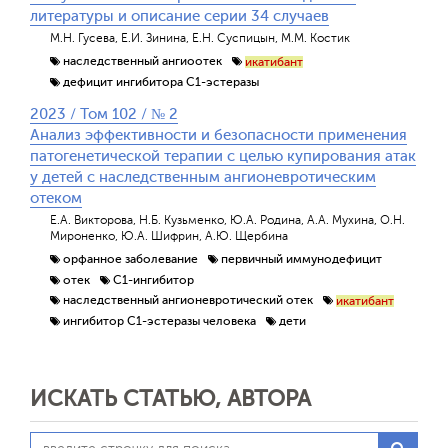
литературы и описание серии 34 случаев
М.Н. Гусева, Е.И. Зинина, Е.Н. Суспицын, М.М. Костик
наследственный ангиоотек
икатибант
дефицит ингибитора C1-эстеразы
2023 / Том 102 / № 2
Анализ эффективности и безопасности применения
патогенетической терапии с целью купирования атак
у детей с наследственным ангионевротическим
отеком
Е.А. Викторова, Н.Б. Кузьменко, Ю.А. Родина, А.А. Мухина, О.Н.
Мироненко, Ю.А. Шифрин, А.Ю. Щербина
орфанное заболевание
первичный иммунодефицит
отек
С1-ингибитор
наследственный ангионевротический отек
икатибант
ингибитор С1-эстеразы человека
дети
ИСКАТЬ СТАТЬЮ, АВТОРА