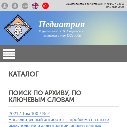
Свидетельство о регистрации ПИ N ФС77-34091
ISSN 1990-2182
Педиатрия
Журнал имени Г.Н. Сперанского
издается с мая 1922 года
КАТАЛОГ
ПОИСК ПО АРХИВУ, ПО
КЛЮЧЕВЫМ СЛОВАМ
2021 / Том 100 / № 2
Наследственный ангиоотек – проблема на стыке
иммунологии и аллергологии: анализ данных