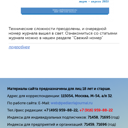
Технические сложности преодолены, и очередной
номер журнала вышел в свет. Ознакомиться со статьями
журнала можно в нашем разделе "Свежий номер"
подробнее
Материалы сайта предназначены для лиц 18 лет и старше.
Адрес для корреспонденции:
115054, Москва, М-54, а/я 32
.
По работе сайта: E-Mail:
web@pediatriajournal.ru
Тел./факс редакции:
+7 (495) 959-88-22,
+7 (
916
) 959-88-22
Индексы для индивидуальных подписчиков:
71458
,
71695
(год)
Индексы для предприятий и организаций:
71459
,
71696
(год)