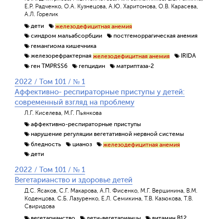
Е.Р. Радченко, О.А. Кузнецова, А.Ю. Харитонова, О.В. Карасева,
А.Л. Горелик
дети
железодефицитная анемия
синдром мальабсорбции
постгеморрагическая анемия
гемангиома кишечника
железорефрактерная
IRIDA
железодефицитная анемия
ген TMPRSS6
гепцидин
матриптаза-2
2022 / Том 101 / № 1
Аффективно- респираторные приступы у детей:
современный взгляд на проблему
Л.Г. Киселева, М.Г. Пьянкова
аффективно-респираторные приступы
нарушение регуляции вегетативной нервной системы
бледность
цианоз
железодефицитная анемия
дети
2022 / Том 101 / № 1
Вегетарианство и здоровье детей
Д.С. Ясаков, С.Г. Макарова, А.П. Фисенко, М.Г. Вершинина, В.М.
Коденцова, С.Б. Лазуренко, Е.Л. Семикина, Т.В. Казюкова, Т.В.
Свиридова
вегетарианство
дети-вегетарианцы
витамин В12