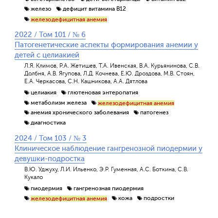
железо
дефицит витамина В12
железодефицитная анемия
2022 / Том 101 / № 6
Патогенетические аспекты формирования анемии у
детей с целиакией
Л.Я. Климов, Р.А. Жетишев, Т.А. Ивенская, В.А. Курьянинова, С.В.
Долбня, А.В. Ягупова, Л.Д. Кочнева, Е.Ю. Дроздова, М.В. Стоян,
Е.А. Черкасова, С.Н. Кашникова, А.А. Дятлова
целиакия
глютеновая энтеропатия
метаболизм железа
железодефицитная анемия
анемия хронического заболевания
патогенез
диагностика
2024 / Том 103 / № 3
Клиническое наблюдение гангренозной пиодермии у
девушки-подростка
В.Ю. Уджуху, Л.И. Ильенко, Э.Р. Гуменная, А.С. Боткина, С.В.
Кукало
пиодермия
гангренозная пиодермия
кожа
подростки
железодефицитная анемия