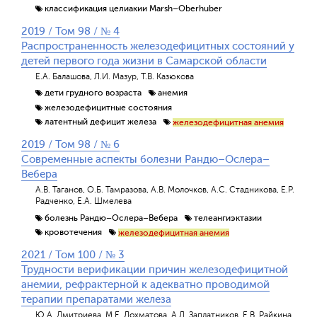
классификация целиакии Marsh–Оberhuber
2019 / Том 98 / № 4
Распространенность железодефицитных состояний у
детей первого года жизни в Самарской области
Е.А. Балашова, Л.И. Мазур, Т.В. Казюкова
дети грудного возраста
анемия
железодефицитные состояния
латентный дефицит железа
железодефицитная анемия
2019 / Том 98 / № 6
Современные аспекты болезни Рандю–Ослера–
Вебера
А.В. Таганов, О.Б. Тамразова, А.В. Молочков, А.С. Стадникова, Е.Р.
Радченко, Е.А. Шмелева
болезнь Рандю–Ослера–Вебера
телеангиэктазии
кровотечения
железодефицитная анемия
2021 / Том 100 / № 3
Трудности верификации причин железодефицитной
анемии, рефрактерной к адекватно проводимой
терапии препаратами железа
Ю.А. Дмитриева, М.Е. Лохматова, А.Л. Заплатников, Е.В. Райкина,