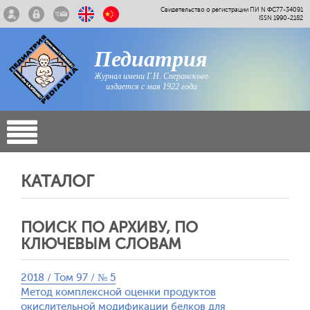
Свидетельство о регистрации ПИ N ФС77-34091
ISSN 1990-2182
Педиатрия
Журнал имени Г.Н. Сперанского
издается с мая 1922 года
КАТАЛОГ
ПОИСК ПО АРХИВУ, ПО
КЛЮЧЕВЫМ СЛОВАМ
2018 / Том 97 / № 5
Метод комплексной оценки продуктов
окислительной модификации белков для