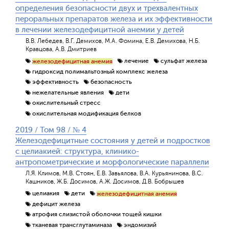
определения безопасности двух и трехвалентных
пероральных препаратов железа и их эффективности
в лечении железодефицитной анемии у детей
В.В. Лебедев, В.Г. Демихов, М.А. Фомина, Е.В. Демихова, Н.Б.
Кравцова, А.В. Дмитриев
лечение
сульфат железа
железодефицитная анемия
гидроксид полимальтозный комплекс железа
эффективность
безопасность
нежелательные явления
дети
окислительный стресс
окислительная модификация белков
2019 / Том 98 / № 4
Железодефицитные состояния у детей и подростков
с целиакией: структура, клинико-
антропометрические и морфологические параллели
Л.Я. Климов, М.В. Стоян, Е.В. Завьялова, В.А. Курьянинова, В.С.
Кашников, Ж.Б. Досимов, А.Ж. Досимов, Д.В. Бобрышев
целиакия
дети
железодефицитная анемия
дефицит железа
атрофия слизистой оболочки тощей кишки
тканевая трансглутаминаза
эндомизий